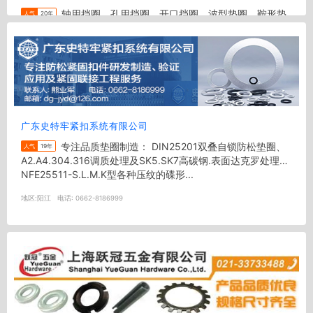
轴用挡圈，孔用挡圈，开口挡圈，波型垫圈，鞍形垫
人气
20年
圈，碟形弹簧垫圈，弹簧垫圈，锥形垫圈，内齿垫圈，外齿垫
圈，内锯齿锁紧垫圈，外锯齿锁紧垫圈，锥形垫圈，止动环，
卡环，钢丝挡圈等
地区:
温州
电话:
0577-66071227
广东史特牢紧扣系统有限公司
专注品质垫圈制造： DIN25201双叠自锁防松垫圈、
人气
19年
A2.A4.304.316调质处理及SK5.SK7高碳钢.表面达克罗处理
NFE25511-S.L.M.K型各种压纹的碟形...
地区:
阳江
电话:
0662-8186999