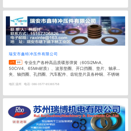
瑞安市鑫特冲压件有限公司
专业生产各种高品质碟形弹簧（60Si2MnA、
人气
6年
50CrV4、65Mn材质）、波形垫圈、开口挡圈、垫片、轴承
夹、轴挡圈、孔挡圈、汽车配件、齿轮垫片及各种铜、不锈钢
冲压件。
地区:
温州
电话:
086-0577-65365758