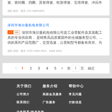
簧、密封圈、挡圈、异形弹簧、蛇形弹簧、宝塔弹簧、冲压件
等产品。
地区:
南京
电话:
025-86805805
深圳市海尔曼机电有限公司
深圳市海尔曼机电有限公司是工业零配件及其装配工
人气
18年
具的专业供应商， 是销售高品质紧固件的仓储服务型公司。提
供的系列产品范围广，交货迅速，公英制型号都备有库存。为
工业机械、电子通讯...
地区:
深圳
电话:
0755-2689 0855，2689 0856
1
2
3
4
5
第
页
确定
关于我们
服务介绍
帮助中心
公司简介
高级会员服务
常见问题
联系我们
广告服务
付款信息
业务联系/技术支持