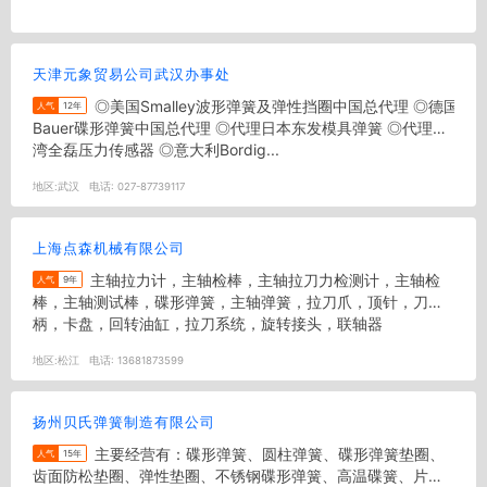
天津元象贸易公司武汉办事处
◎美国Smalley波形弹簧及弹性挡圈中国总代理 ◎德国
人气
12年
Bauer碟形弹簧中国总代理 ◎代理日本东发模具弹簧 ◎代理台
湾全磊压力传感器 ◎意大利Bordig...
地区:
武汉
电话:
027-87739117
上海点森机械有限公司
主轴拉力计，主轴检棒，主轴拉刀力检测计，主轴检
人气
9年
棒，主轴测试棒，碟形弹簧，主轴弹簧，拉刀爪，顶针，刀
柄，卡盘，回转油缸，拉刀系统，旋转接头，联轴器
地区:
松江
电话:
13681873599
扬州贝氏弹簧制造有限公司
主要经营有：碟形弹簧、圆柱弹簧、碟形弹簧垫圈、
人气
15年
齿面防松垫圈、弹性垫圈、不锈钢碟形弹簧、高温碟簧、片弹