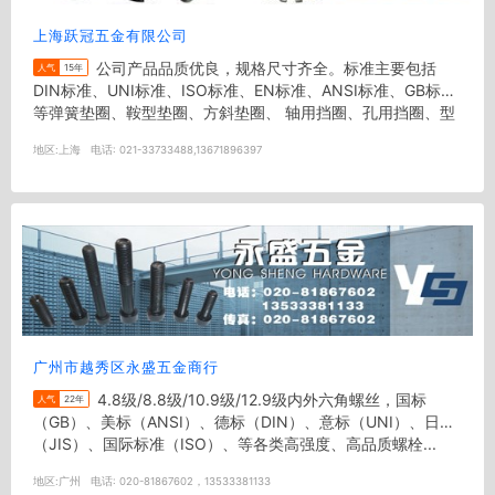
上海跃冠五金有限公司
公司产品品质优良，规格尺寸齐全。标准主要包括
人气
15年
DIN标准、UNI标准、ISO标准、EN标准、ANSI标准、GB标准
等弹簧垫圈、鞍型垫圈、方斜垫圈、 轴用挡圈、孔用挡圈、型
槽螺母、调...
地区:
上海
电话:
021-33733488,13671896397
广州市越秀区永盛五金商行
4.8级/8.8级/10.9级/12.9级内外六角螺丝，国标
人气
22年
（GB）、美标（ANSI）、德标（DIN）、意标（UNI）、日标
（JIS）、国际标准（ISO）、等各类高强度、高品质螺栓...
地区:
广州
电话:
020-81867602，13533381133