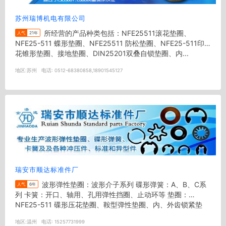
苏州瑞博机电有限公司
所经营的产品种类包括：NFE25511滚花垫圈、
人气
21年
NFE25-511 蝶形垫圈、NFE25511 防松垫圈、NFE25-511印
花锥形垫圈、接地垫圈、DIN25201双叠自锁垫圈、内...
地区:
苏州
电话:
0512-68380858,18901545127
瑞安市顺达标准件厂
波形弹性垫圈：波形介子系列 碟形弹簧：A、B、C系
人气
6年
列 卡簧：开口、轴用、孔用弹性挡圈、止动环等 垫圈：
NFE25-511 碟形压花垫圈、鞍型弹性垫圈、内、外齿锁紧垫
圈、平垫圈...
地区:
温州
电话:
15257731999