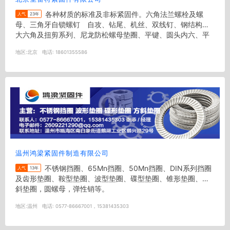
各种材质的标准及非标紧固件。六角法兰螺栓及螺
人气
23年
母、三角牙自锁螺钉 自攻、钻尾、机丝、双线钉、钢结构用
大六角及扭剪系列、尼龙防松螺母垫圈、平键、圆头内六、平
头内六角、方头螺栓&nbsp...
地区:
北京
电话:
18601355586
温州鸿梁紧固件制造有限公司
不锈钢挡圈、65Mn挡圈、50Mn挡圈、DIN系列挡圈
人气
13年
及齿形垫圈、鞍型垫圈、波型垫圈、碟型垫圈、锥形垫圈、方
斜垫圈，圆螺母，弹性销等。
地区:
温州
电话:
0577-86667001，15381435303