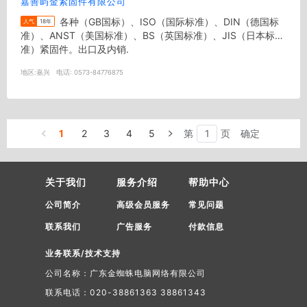
嘉善屿金紧固件有限公司
各种（GB国标）、ISO（国际标准）、DIN（德国标
人气
18年
准）、ANST（美国标准）、BS（英国标准）、JIS（日本标
准）紧固件。出口及内销.
地区:
嘉兴
电话:
0573-84776875
1
2
3
4
5
第
页
确定
关于我们
服务介绍
帮助中心
公司简介
高级会员服务
常见问题
联系我们
广告服务
付款信息
业务联系/技术支持
公司名称：广东金蜘蛛电脑网络有限公司
联系电话：020-38861363 38861343