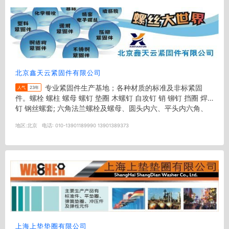
北京鑫天云紧固件有限公司
专业紧固件生产基地；各种材质的标准及非标紧固
人气
23年
件。螺栓 螺柱 螺母 螺钉 垫圈 木螺钉 自攻钉 销 铆钉 挡圈 焊
钉 钢丝螺套; 六角法兰螺栓及螺母、圆头内六、平头内六角、
钢结构用大...
地区:
北京
电话:
010-13901189990 13901389373
上海上垫垫圈有限公司