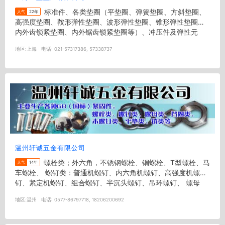
标准件、各类垫圈（平垫圈、弹簧垫圈、方斜垫圈、
人气
22年
高强度垫圈、鞍形弹性垫圈、波形弹性垫圈、锥形弹性垫圈、
内外齿锁紧垫圈、内外锯齿锁紧垫圈等）、冲压件及弹性元
件； 产品标准：GB、...
地区:
上海
电话:
021-57317386, 57338737
温州轩诚五金有限公司
螺栓类；外六角，不锈钢螺栓、铜螺栓、T型螺栓、马
人气
14年
车螺栓、 螺钉类：普通机螺钉、内六角机螺钉、高强度机螺
钉、紧定机螺钉、组合螺钉、半沉头螺钉、吊环螺钉、 螺母
类：六角螺母、六...
地区:
温州
电话:
0577-86797718, 18206200692