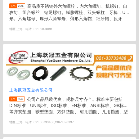
高品质不锈钢外六角螺栓，内六角螺钉、机螺钉、自
人气
20年
攻钉、组合螺丝、钻尾螺钉。膨胀螺栓、双头螺柱、牙棒，U
形。六角螺母、厚形六角螺母、薄形六角帽、细牙帽、反牙
帽、锁紧螺母、盖形螺母、法兰...
地区:
上海
电话:
021-61174091
上海跃冠五金有限公司
公司产品品质优良，规格尺寸齐全。标准主要包括
人气
15年
DIN标准、UNI标准、ISO标准、EN标准、ANSI标准、GB标准
等弹簧垫圈、鞍型垫圈、方斜垫圈、 轴用挡圈、孔用挡圈、型
槽螺母、调...
地区:
上海
电话:
021-33733488,13671896397