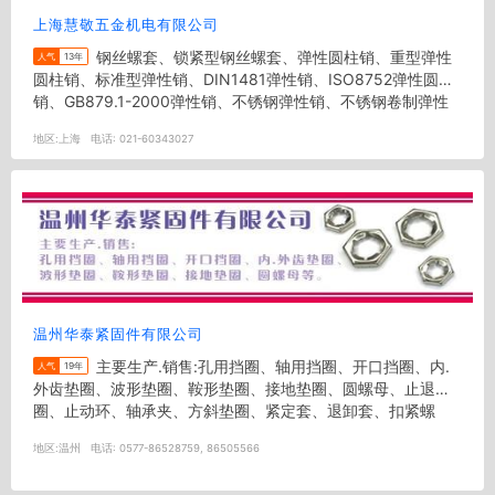
上海慧敬五金机电有限公司
钢丝螺套、锁紧型钢丝螺套、弹性圆柱销、重型弹性
人气
13年
圆柱销、标准型弹性销、DIN1481弹性销、ISO8752弹性圆柱
销、GB879.1-2000弹性销、不锈钢弹性销、不锈钢卷制弹性
销、...
地区:
上海
电话:
021-60343027
温州华泰紧固件有限公司
主要生产.销售:孔用挡圈、轴用挡圈、开口挡圈、内.
人气
19年
外齿垫圈、波形垫圈、鞍形垫圈、接地垫圈、圆螺母、止退垫
圈、止动环、轴承夹、方斜垫圈、紧定套、退卸套、扣紧螺
母、钢丝挡圈、轴端挡圈、...
地区:
温州
电话:
0577-86528759, 86505566