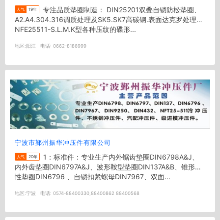
专注品质垫圈制造： DIN25201双叠自锁防松垫圈、
人气
19年
A2.A4.304.316调质处理及SK5.SK7高碳钢.表面达克罗处理
NFE25511-S.L.M.K型各种压纹的碟形...
地区:
阳江
电话:
0662-8186999
宁波市鄞州振华冲压件有限公司
1：标准件：专业生产内外锯齿垫圈DIN6798A&J、
人气
20年
内外齿垫圈DIN6797A&J、波形鞍型垫圈DIN137A&B、锥形弹
性垫圈DIN6796 、自锁扣紧螺母DIN7967、双面...
地区:
宁波
电话:
0574-88400330,88400862 88400568