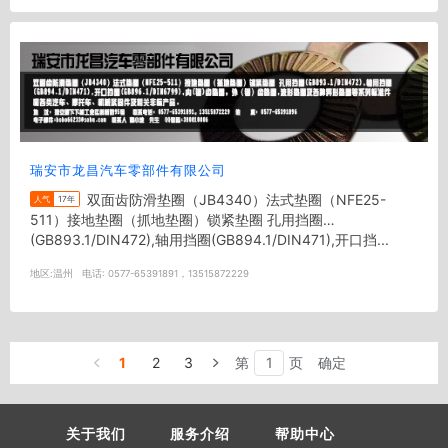
瑞安市龙昌汽车零部件有限公司
双面齿防滑垫圈（JB4340）法式垫圈（NFE25-
人气
17年
511）接地垫圈（抓地垫圈）锁紧垫圈 孔用挡圈
(GB893.1/DIN472),轴用挡圈(GB894.1/DIN471),开口挡...
地区:
温州
电话:
0577-65391891，13515872229
1
2
3
第
页
确定
关于我们
服务介绍
帮助中心