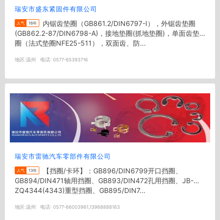
瑞安市盛东紧固件有限公司
内锯齿垫圈（GB861.2/DIN6797-I），外锯齿垫圈
人气
16年
(GB862.2-87/DIN6798-A)，接地垫圈(抓地垫圈)，单面齿垫
圈（法式垫圈NFE25-511），双面齿、防...
地区:
温州
电话:
0577-65393716
瑞安市雷驰汽车零部件有限公司
【挡圈/卡环】：GB896/DIN6799开口挡圈、
人气
13年
GB894/DIN471轴用挡圈、GB893/DIN472孔用挡圈、JB-
ZQ4344(4343)重型挡圈、GB895/DIN7...
地区:
温州
电话:
0577-66003961,13968888163