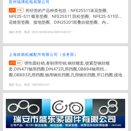
苏州瑞博机电有限公司
所经营的产品种类包括：NFE25511滚花垫圈、
人气
21年
NFE25-511 蝶形垫圈、NFE25511 防松垫圈、NFE25-511印
花锥形垫圈、接地垫圈、DIN25201双叠自锁垫圈、内...
地区:
苏州
电话:
0512-68380858,18901545127
上海权炳机械配件有限公司（业务部）
弹性圆柱销,卷制弹性销,钢丝螺套,锁紧型钢丝螺
人气
9年
套,DIN471轴用挡圈,DIN472孔用挡圈,GB894轴用挡
圈,GB893孔用挡圈,轴用钢丝挡圈,孔用钢丝挡圈,开口挡圈,接地
垫圈...
地区:
宝山
电话:
13601832257