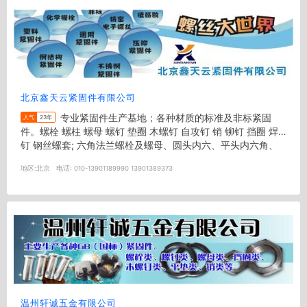
北京鑫天云紧固件有限公司
专业紧固件生产基地；各种材质的标准及非标紧固
人气
23年
件。螺栓 螺柱 螺母 螺钉 垫圈 木螺钉 自攻钉 销 铆钉 挡圈 焊
钉 钢丝螺套; 六角法兰螺栓及螺母、圆头内六、平头内六角、
钢结构用大...
地区:
北京
电话:
010-13901189990 13901389373
温州轩诚五金有限公司