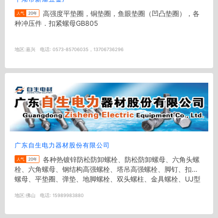
高强度平垫圈，铜垫圈，鱼眼垫圈（凹凸垫圈），各
人气
20年
种冲压件．扣紧螺母GB805
地区:
嘉兴
电话:
0573-85706035，13706736296
广东自生电力器材股份有限公司
各种热镀锌防松防卸螺栓、防松防卸螺母、六角头螺
人气
20年
栓、六角螺母、钢结构高强螺栓、塔吊高强螺栓、脚钉、扣紧
螺母、平垫圈、弹垫、地脚螺栓、双头螺柱、金具螺栓、UJ型
螺栓、U型螺栓、防坠落装...
地区:
佛山
电话:
15989983880