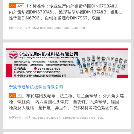
1：标准件：专业生产内外锯齿垫圈DIN6798A&J、
人气
20年
内外齿垫圈DIN6797A&J、波形鞍型垫圈DIN137A&B、锥形弹
性垫圈DIN6796 、自锁扣紧螺母DIN7967、双面...
地区:
宁波
电话:
0574-88400330,88400862 88400568
宁波市通纳机械科技有限公司
车轮螺帽及帽罩，法兰栓、法兰面螺母； 外六角头螺
人气
23年
栓、螺丝类； 内六角圆柱头螺钉、自攻钉、六角螺母、锚固螺
栓类及大规格、超长度、异型件、特殊材料等花色紧固件类。
德制DIN...
地区:
宁波
电话:
0574-88915038/0574-88915015/13805838796 1506...