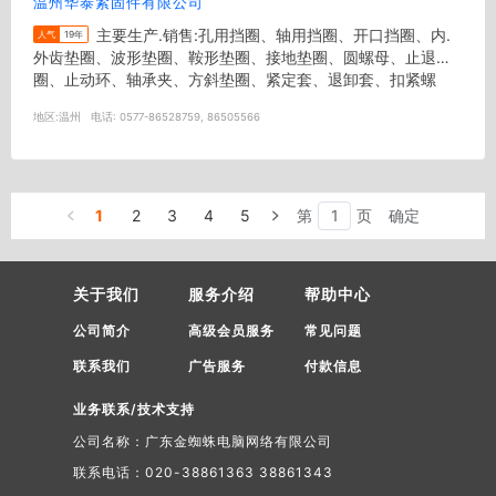
温州华泰紧固件有限公司
主要生产.销售:孔用挡圈、轴用挡圈、开口挡圈、内.
人气
19年
外齿垫圈、波形垫圈、鞍形垫圈、接地垫圈、圆螺母、止退垫
圈、止动环、轴承夹、方斜垫圈、紧定套、退卸套、扣紧螺
母、钢丝挡圈、轴端挡圈、...
地区:
温州
电话:
0577-86528759, 86505566
1
2
3
4
5
第
页
确定
关于我们
服务介绍
帮助中心
公司简介
高级会员服务
常见问题
联系我们
广告服务
付款信息
业务联系/技术支持
公司名称：广东金蜘蛛电脑网络有限公司
联系电话：020-38861363 38861343