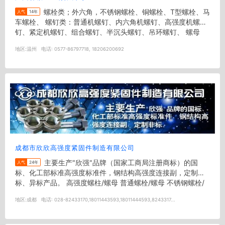
螺栓类；外六角，不锈钢螺栓、铜螺栓、T型螺栓、马
人气
14年
车螺栓、 螺钉类：普通机螺钉、内六角机螺钉、高强度机螺
钉、紧定机螺钉、组合螺钉、半沉头螺钉、吊环螺钉、 螺母
类：六角螺母、六...
地区:
温州
电话:
0577-86797718, 18206200692
成都市欣欣高强度紧固件制造有限公司
主要生产"欣强"品牌（国家工商局注册商标）的国
人气
24年
标、化工部标准高强度标准件，钢结构高强度连接副，定制非
标、异标产品。 高强度螺柱/螺母 普通螺栓/螺母 不锈钢螺栓/
螺母 来图...
地区:
成都
电话:
028-82433170,18011443593,18011444593,8243317...