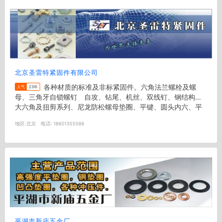
北京圣雷特紧固件有限公司
各种材质的标准及非标紧固件。六角法兰螺栓及螺
人气
23年
母、三角牙自锁螺钉 自攻、钻尾、机丝、双线钉、钢结构用
大六角及扭剪系列、尼龙防松螺母垫圈、平键、圆头内六、平
头内六角、方头螺栓&nbsp...
地区:
北京
电话:
18601355586
平湖市新庙五金厂