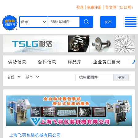
登录
|
免费注册
| 英文网（出口网）
发布
供货信息
合作信息
样品库
企业黄页目录
人
搜索
上海飞羽包装机械有限公司