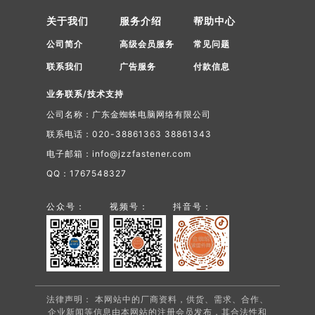
关于我们
服务介绍
帮助中心
公司简介
高级会员服务
常见问题
联系我们
广告服务
付款信息
业务联系/技术支持
公司名称：广东金蜘蛛电脑网络有限公司
联系电话：020-38861363 38861343
电子邮箱：info@jzzfastener.com
QQ：1767548327
公众号：
视频号：
抖音号：
法律声明： 本网站中的厂商资料，供货、需求、合作、
企业新闻等信息由本网站的注册会员发布，其合法性和