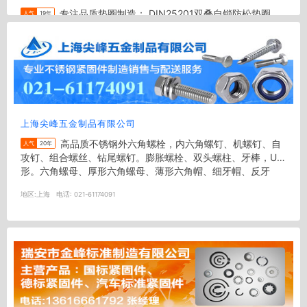
专注品质垫圈制造： DIN25201双叠自锁防松垫圈、
人气
19年
A2.A4.304.316调质处理及SK5.SK7高碳钢.表面达克罗处理
NFE25511-S.L.M.K型各种压纹的碟形...
地区:
阳江
电话:
0662-8186999
上海尖峰五金制品有限公司
高品质不锈钢外六角螺栓，内六角螺钉、机螺钉、自
人气
20年
攻钉、组合螺丝、钻尾螺钉。膨胀螺栓、双头螺柱、牙棒，U
形。六角螺母、厚形六角螺母、薄形六角帽、细牙帽、反牙
帽、锁紧螺母、盖形螺母、法兰...
地区:
上海
电话:
021-61174091