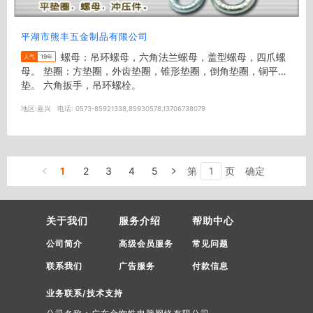
平湖市熊丰五金制品有限公司
螺母：吊环螺母，六角法兰螺母，盖型螺母，四爪螺
人气
19年
母。 垫圈：方垫圈，外齿垫圈，锥形垫圈，倒角垫圈，铜平
垫。 六角扳手，吊环螺栓。
地区:
嘉兴
电话:
0573-85921338,85930578,13706738079
1
2
3
4
5
第
页
确定
关于我们
服务介绍
帮助中心
公司简介
高级会员服务
常见问题
联系我们
广告服务
付款信息
业务联系/技术支持