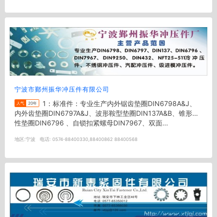
宁波市鄞州振华冲压件有限公司
1：标准件：专业生产内外锯齿垫圈DIN6798A&J、
人气
20年
内外齿垫圈DIN6797A&J、波形鞍型垫圈DIN137A&B、锥形弹
性垫圈DIN6796 、自锁扣紧螺母DIN7967、双面...
地区:
宁波
电话:
0574-88400330,88400862 88400568