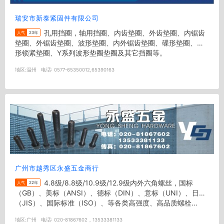
瑞安市新泰紧固件有限公司
孔用挡圈，轴用挡圈、内齿垫圈、外齿垫圈、内锯齿
人气
23年
垫圈、外锯齿垫圈、波形垫圈、内外锯齿垫圈、碟形垫圈、碟
形锁紧垫圈、Y系列波形垫圈垫圈及其它挡圈等。
地区:
温州
电话:
0577-65350012,65390163
广州市越秀区永盛五金商行
4.8级/8.8级/10.9级/12.9级内外六角螺丝，国标
人气
22年
（GB）、美标（ANSI）、德标（DIN）、意标（UNI）、日标
（JIS）、国际标准（ISO）、等各类高强度、高品质螺栓...
地区:
广州
电话:
020-81867602，13533381133