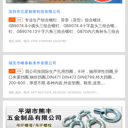
深圳市亿星精密科技有限公司
专业生产组合螺钉、异形（异型）组合螺丝、
人气
12年
GB9074.8小圆头三组合螺钉、GB9074.4十字盘头三组合螺
钉、GB9074.13十字六角三组合螺钉、GB70内六角杯头三组合
螺钉、D...
地区:
深圳
电话:
0755-27080096,23024780
瑞安市峰泰标准件有限公司
我公司按国际生产孔用挡圈，卡环，轴用弹性挡圈,开
人气
22年
口夹紧挡圈,钢丝挡圈,DIN471 DIN472 DIN6799,特大挡圈
200-800，厚度不限.各种内齿,外齿垫圈。鞍形,波形,...
地区:
温州
电话:
0577-65273378 ,65295301 ,65295302 ,137587911...