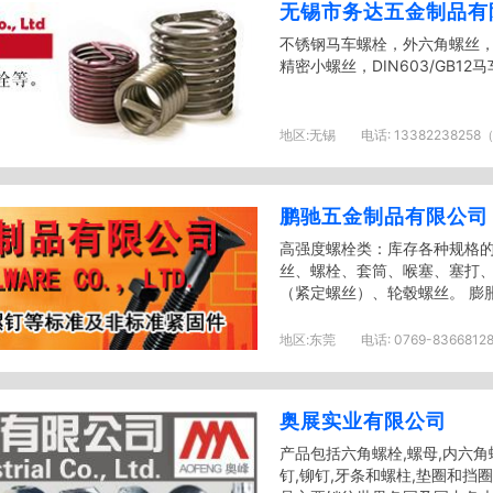
无锡市务达五金制品有
不锈钢马车螺栓，外六角螺丝
精密小螺丝，DIN603/GB12马
地区:
无锡
电话:
13382238258
鹏驰五金制品有限公司
高强度螺栓类：库存各种规格的1
丝、螺栓、套筒、喉塞、塞打
（紧定螺丝）、轮毂螺丝。 膨胀
地区:
东莞
电话:
0769-83668128
奥展实业有限公司
产品包括六角螺栓,螺母,内六角
钉,铆钉,牙条和螺柱,垫圈和挡圈