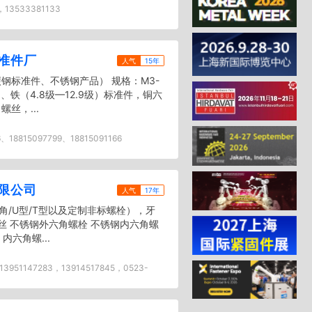
，13533381133
准件厂
人气
15年
钢标准件、不锈钢产品） 规格：M3-
）、铁（4.8级—12.9级）标准件，铜六
丝，...
6、18815097799、18815091166
限公司
人气
17年
角/U型/T型以及定制非标螺栓），牙
丝 不锈钢外六角螺栓 不锈钢内六角螺
内六角螺...
13951147283，13914517845，0523-