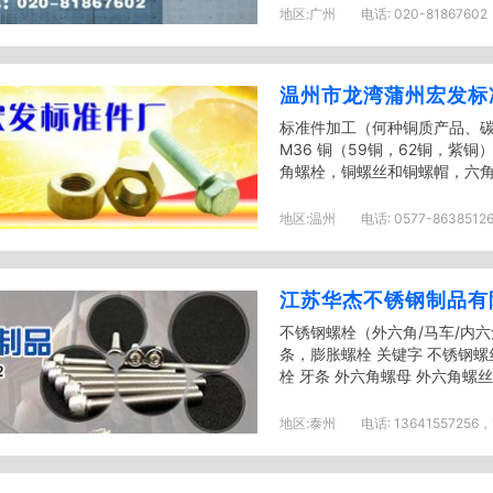
地区:
广州
电话:
020-81867602
温州市龙湾蒲州宏发标
标准件加工（何种铜质产品、碳
M36 铜（59铜，62铜，紫铜
角螺栓，铜螺丝和铜螺帽，六角螺
地区:
温州
电话:
0577-8638512
江苏华杰不锈钢制品有
不锈钢螺栓（外六角/马车/内六
条，膨胀螺栓 关键字 不锈钢螺
栓 牙条 外六角螺母 外六角螺丝 
地区:
泰州
电话:
13641557256，
839...