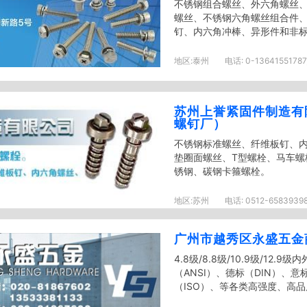
不锈钢组合螺丝、外六角螺丝
螺丝、不锈钢六角螺丝组合件
钉、内六角冲棒、异形件和非
地区:
泰州
电话:
0-13641551787
苏州上誉紧固件制造有
螺钉厂）
不锈钢标准螺丝、纤维板钉、
垫圈面螺丝、T型螺栓、马车螺
锈钢、碳钢卡箍螺栓。
地区:
苏州
电话:
0512-6583939
1550...
广州市越秀区永盛五金
4.8级/8.8级/10.9级/12
（ANSI）、德标（DIN）、意
（ISO）、等各类高强度、高品质