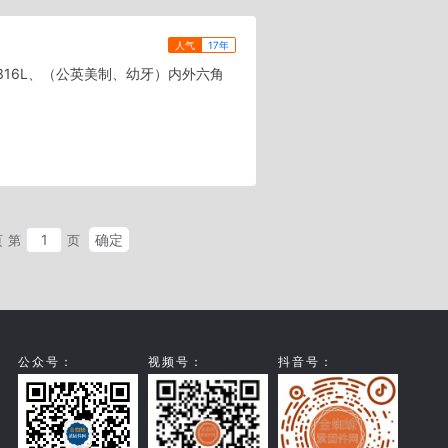
人气
17年
316L、（公英美制、幼牙）内外六角
确定
页
第
页
公众号：
视频号：
抖音号：