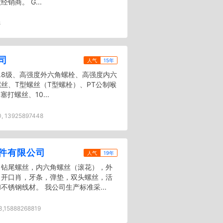
商。 G...
8
司
人气
15年
、8.8级、高强度外六角螺栓、高强度内六
丝、T型螺丝（T型螺栓）、PT公制喉
打螺丝、10...
, 13925897448
件有限公司
人气
19年
：钻尾螺丝，内六角螺丝（滚花），外
，开口肖，牙条，弹垫，双头螺丝，活
锈钢线材。 我公司生产标准采...
,15888268819