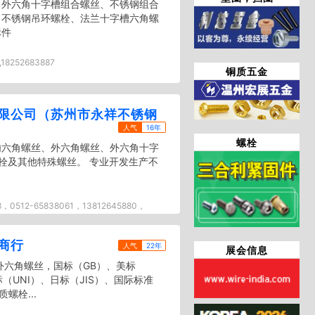
、外六角十字槽组合螺丝、不锈钢组合
、不锈钢吊环螺栓、法兰十字槽六角螺
标件
,18252683887
铜质五金
限公司（苏州市永祥不锈钢
人气
16年
螺栓
内六角螺丝、外六角螺丝、外六角十字
栓及其他特殊螺丝。 专业开发生产不
8，0512-65838061，13812645880，
商行
人气
22年
展会信息
.9级内外六角螺丝，国标（GB）、美标
标（UNI）、日标（JIS）、国际标准
螺栓...