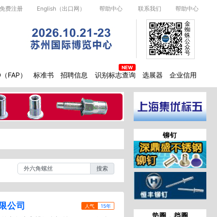
免费注册
English（出口网）
帮助中心
联系我们
帮助中心
金
蜘
蛛
公
众
号
D（FAP）
标准书
招聘信息
识别标志查询
选展器
企业信用
铆钉
搜索
限公司
人气
15年
垫圈，挡圈