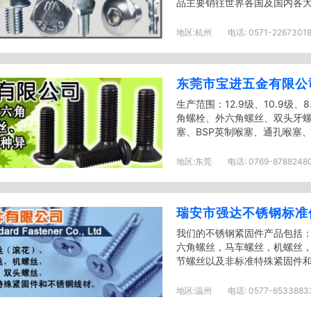
品主要销往世界各国及国内各大经销
地区:
杭州
电话:
0571-2267301
东莞市宝进五金有限公
生产范围：12.9级、10.9级
角螺栓、外六角螺丝、双头牙螺
塞、BSP英制喉塞、通孔喉塞、塞
地区:
东莞
电话:
0769-87882480
瑞安市强达不锈钢标准
我们的不锈钢紧固件产品包括
六角螺丝，马车螺丝，机螺丝
节螺丝以及非标准特殊紧固件和不
地区:
温州
电话:
0577-65338833