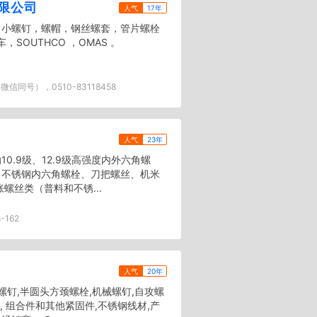
限公司
人气
17年
，小螺钉，螺帽，钢丝螺套，管片螺栓
车，SOUTHCO ，OMAS 。
（微信同号），0510-83118458
人气
23年
0.9级、12.9级高强度内外六角螺
、不锈钢内六角螺栓、刀把螺丝、机米
螺丝类（普料和不锈...
-162
人气
20年
螺钉,半圆头方颈螺栓,机械螺钉,自攻螺
, 组合件和其他紧固件,不锈钢线材,产