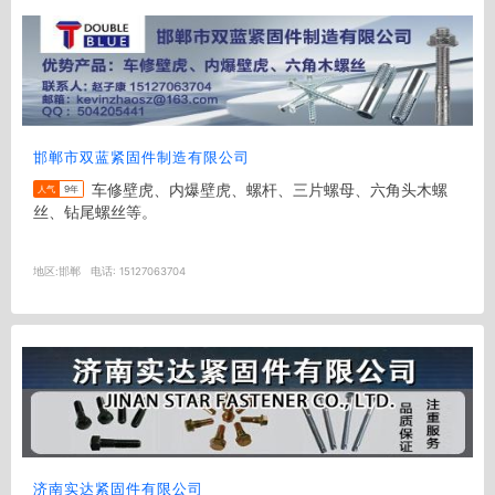
邯郸市双蓝紧固件制造有限公司
车修壁虎、内爆壁虎、螺杆、三片螺母、六角头木螺
人气
9年
丝、钻尾螺丝等。
地区:
邯郸
电话:
15127063704
济南实达紧固件有限公司