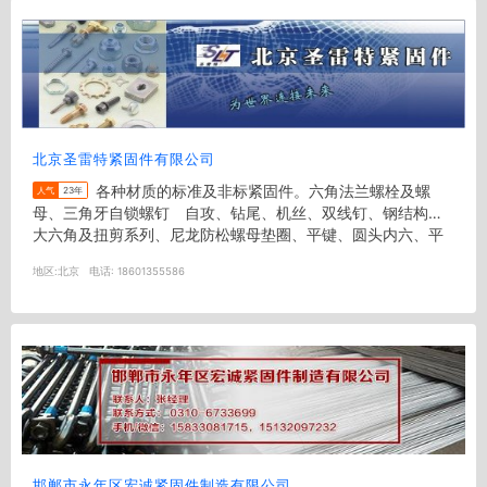
北京圣雷特紧固件有限公司
各种材质的标准及非标紧固件。六角法兰螺栓及螺
人气
23年
母、三角牙自锁螺钉 自攻、钻尾、机丝、双线钉、钢结构用
大六角及扭剪系列、尼龙防松螺母垫圈、平键、圆头内六、平
头内六角、方头螺栓&nbsp...
地区:
北京
电话:
18601355586
邯郸市永年区宏诚紧固件制造有限公司