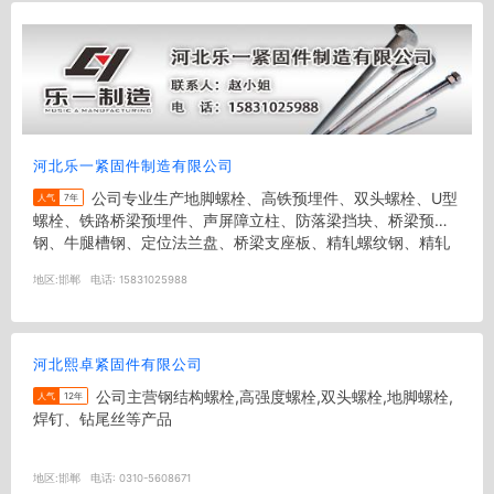
河北乐一紧固件制造有限公司
公司专业生产地脚螺栓、高铁预埋件、双头螺栓、U型
人气
7年
螺栓、铁路桥梁预埋件、声屏障立柱、防落梁挡块、桥梁预埋T
钢、牛腿槽钢、定位法兰盘、桥梁支座板、精轧螺纹钢、精轧
螺母、精轧垫板、螺旋筋...
地区:
邯郸
电话:
15831025988
河北熙卓紧固件有限公司
公司主营钢结构螺栓,高强度螺栓,双头螺栓,地脚螺栓,
人气
12年
焊钉、钻尾丝等产品
地区:
邯郸
电话:
0310-5608671