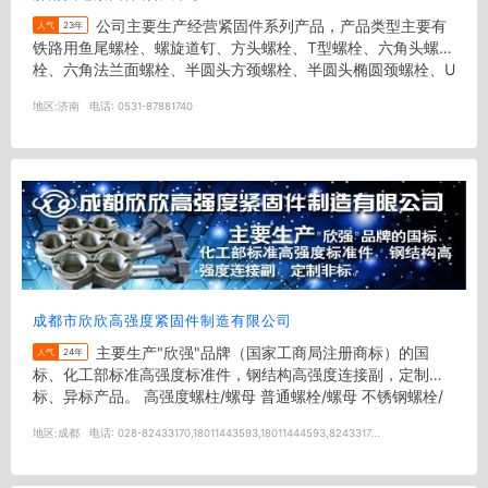
公司主要生产经营紧固件系列产品，产品类型主要有
人气
23年
铁路用鱼尾螺栓、螺旋道钉、方头螺栓、T型螺栓、六角头螺
栓、六角法兰面螺栓、半圆头方颈螺栓、半圆头椭圆颈螺栓、U
型螺栓、地脚螺栓、...
地区:
济南
电话:
0531-87881740
成都市欣欣高强度紧固件制造有限公司
主要生产"欣强"品牌（国家工商局注册商标）的国
人气
24年
标、化工部标准高强度标准件，钢结构高强度连接副，定制非
标、异标产品。 高强度螺柱/螺母 普通螺栓/螺母 不锈钢螺栓/
螺母 来图...
地区:
成都
电话:
028-82433170,18011443593,18011444593,8243317...