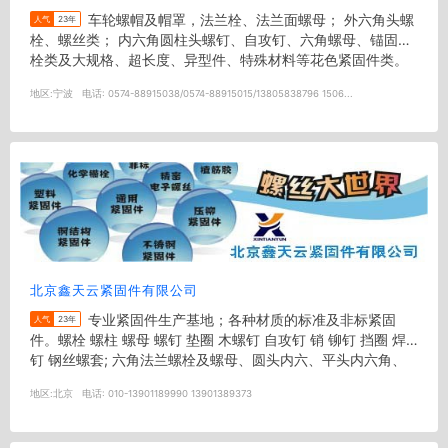
车轮螺帽及帽罩，法兰栓、法兰面螺母； 外六角头螺
人气
23年
栓、螺丝类； 内六角圆柱头螺钉、自攻钉、六角螺母、锚固螺
栓类及大规格、超长度、异型件、特殊材料等花色紧固件类。
德制DIN...
地区:
宁波
电话:
0574-88915038/0574-88915015/13805838796 1506...
北京鑫天云紧固件有限公司
专业紧固件生产基地；各种材质的标准及非标紧固
人气
23年
件。螺栓 螺柱 螺母 螺钉 垫圈 木螺钉 自攻钉 销 铆钉 挡圈 焊
钉 钢丝螺套; 六角法兰螺栓及螺母、圆头内六、平头内六角、
钢结构用大...
地区:
北京
电话:
010-13901189990 13901389373