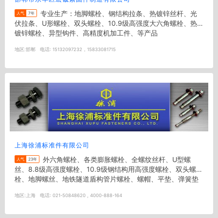
专业生产：地脚螺栓、钢结构拉条、热镀锌丝杆、光
人气
7年
伏拉条、U形螺栓、双头螺栓、10.9级高强度大六角螺栓、热
镀锌螺栓、异型钩件、高精度机加工件、等产品
地区:
邯郸
电话:
15132097232，15833081715
上海徐浦标准件有限公司
外六角螺栓、各类膨胀螺栓、全螺纹丝杆、U型螺
人气
23年
丝、8.8级高强度螺栓、10.9级钢结构用高强度螺栓、双头螺
栓、地脚螺丝、地铁隧道盾构管片螺栓、螺帽、平垫、弹簧垫
圈等各类标准件。同时生...
地区:
上海
电话:
021-50848620 , 4000-888-164