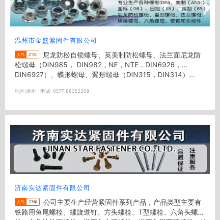
温州市金盛紧固件有限公司
尼龙防松自锁螺母、英美制防松螺母、法兰面尼龙防
人气
21年
松螺母（DIN985， DIN982，NE，NTE，DIN6926，
DIN6927）、蝶形螺母、翼形螺母（DIN315，DIN314）...
地区:
温州
电话:
0577-86352209
济南实达紧固件有限公司
公司主要生产经营紧固件系列产品，产品类型主要有
人气
23年
铁路用鱼尾螺栓、螺旋道钉、方头螺栓、T型螺栓、六角头螺