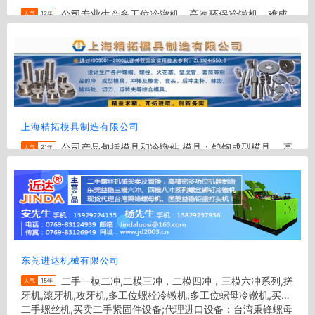
公司专业生产多工位冷镦机，高速环保冷镦机，难成
人气
12年
型环保冷镦机，多工位成形机，冷镦机，特殊零件复合成形
机，多工位螺栓机，多工位螺母机，螺栓冷镦成形机，螺母冷
镦成形机，螺帽成形机，零...
地区:
宁波
电话:
13957414900
上海精拓模具制造有限公司
公司产品包括模具和冷镦件 模具：钨钢成型模具、 高
人气
21年
速钢冲棒、冷镦机配件：螺母模具（螺帽模具）、螺栓模具
（螺丝模具）（直杆模具、缩杆模具、缩颈模具、六片组合模
具等）;钨钢模具（合金...
地区:
上海
电话:
021-69177348-201
东莞进达机械有限公司
二手一模二冲,二模三冲，二模四冲，三模六冲系列,搓
人气
15年
牙机,滚牙机,攻牙机,多工位螺栓冷镦机,多工位螺母冷镦机,买卖
二手螺丝机,买卖二手紧固件设备;代理进口设备：台湾秉锋螺母