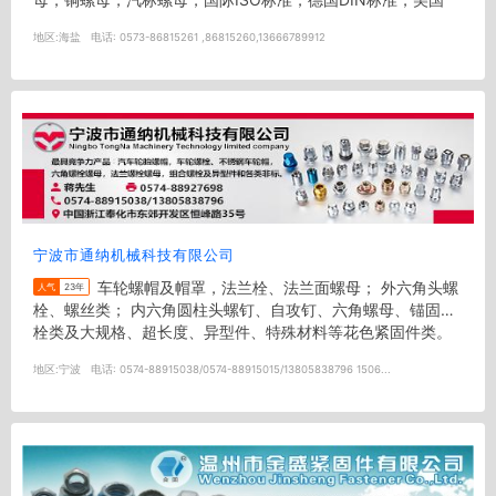
ANSI标...
地区:
海盐
电话:
0573-86815261 ,86815260,13666789912
宁波市通纳机械科技有限公司
车轮螺帽及帽罩，法兰栓、法兰面螺母； 外六角头螺
人气
23年
栓、螺丝类； 内六角圆柱头螺钉、自攻钉、六角螺母、锚固螺
栓类及大规格、超长度、异型件、特殊材料等花色紧固件类。
德制DIN...
地区:
宁波
电话:
0574-88915038/0574-88915015/13805838796 1506...