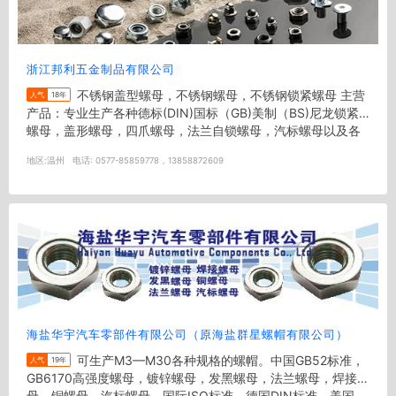
浙江邦利五金制品有限公司
不锈钢盖型螺母，不锈钢螺母，不锈钢锁紧螺母 主营
人气
18年
产品：专业生产各种德标(DIN)国标（GB)美制（BS)尼龙锁紧
螺母，盖形螺母，四爪螺母，法兰自锁螺母，汽标螺母以及各
种非标件！ ...
地区:
温州
电话:
0577-85859778，13858872609
海盐华宇汽车零部件有限公司（原海盐群星螺帽有限公司）
可生产M3—M30各种规格的螺帽。中国GB52标准，
人气
19年
GB6170高强度螺母，镀锌螺母，发黑螺母，法兰螺母，焊接螺
母，铜螺母，汽标螺母，国际ISO标准，德国DIN标准，美国