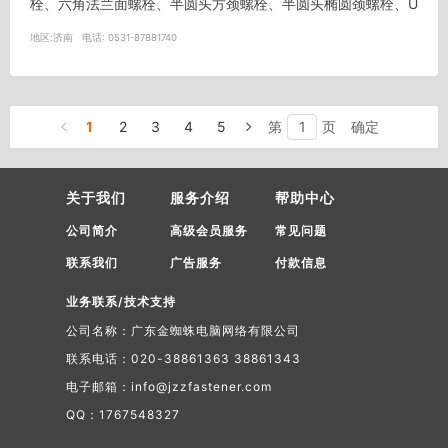
栓、六角法兰面螺栓、半圆头方颈螺栓、半圆头椭圆颈螺栓、U
型螺栓、地脚螺栓、...
地区:
济南
电话:
0531-87881740
1
2
3
4
5
第
页
确定
关于我们
服务介绍
帮助中心
公司简介
高级会员服务
常见问题
联系我们
广告服务
付款信息
业务联系/技术支持
公司名称：广东金蜘蛛电脑网络有限公司
联系电话：020-38861363 38861343
电子邮箱：info@jzzfastener.com
QQ：1767548327