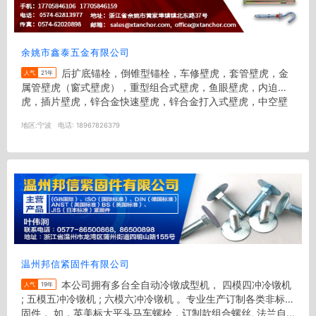
余姚市鑫泰五金有限公司
后扩底锚栓，倒锥型锚栓，车修壁虎，套管壁虎，金
人气
21年
属管壁虎（窗式壁虎），重型组合式壁虎，鱼眼壁虎，内迫壁
虎，插片壁虎，锌合金快速壁虎，锌合金打入式壁虎，中空壁
虎，各种尼龙打入式壁虎，旋...
地区:
宁波
电话:
18967826379
温州邦信紧固件有限公司
本公司拥有多台全自动冷镦成型机， 四模四冲冷镦机
人气
19年
; 五模五冲冷镦机 ; 六模六冲冷镦机 。专业生产订制各类非标紧
固件， 如，英美标大平头马车螺栓，订制款组合螺丝, 法兰自...