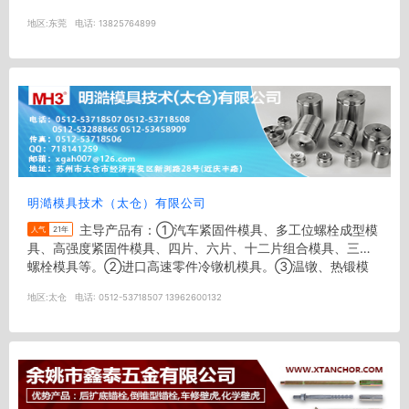
机,台湾益...
地区:
东莞
电话:
13825764899
明澔模具技术（太仓）有限公司
主导产品有：①汽车紧固件模具、多工位螺栓成型模
人气
21年
具、高强度紧固件模具、四片、六片、十二片组合模具、三角
螺栓模具等。②进口高速零件冷镦机模具。③温镦、热锻模
具、钨钢拉伸模具、粉末冶金模...
地区:
太仓
电话:
0512-53718507 13962600132