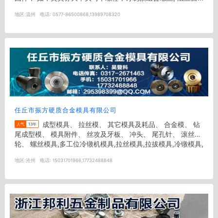
地区:
温州
电话:
0577-86500868,13989708320
任丘市振方硬质合金模具有限公司
成型模具、 拉丝模、 其它模具及耗品、 合金模、 钻
人气
13年
尾成型模、 模具附件、 丝攻及牙板、 冲头、 尾孔针、 滚丝
轮、 螺丝模具,多工位冷镦机模具,拉丝模具,拉拔模具,冷镦模具,
标准...
地区:
沧州
电话:
15031701966,17732488848