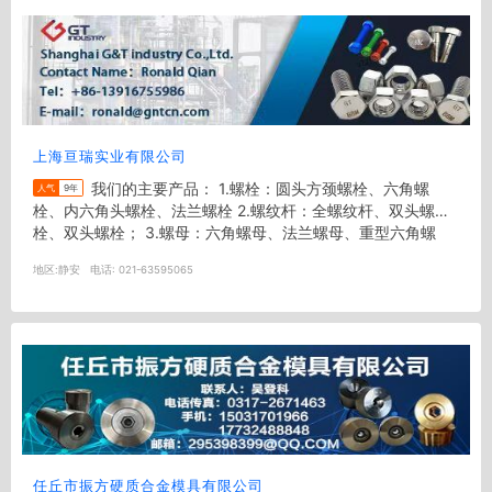
上海亘瑞实业有限公司
我们的主要产品： 1.螺栓：圆头方颈螺栓、六角螺
人气
9年
栓、内六角头螺栓、法兰螺栓 2.螺纹杆：全螺纹杆、双头螺
栓、双头螺栓； 3.螺母：六角螺母、法兰螺母、重型六角螺
母、方螺母、三...
地区:
静安
电话:
021-63595065
任丘市振方硬质合金模具有限公司