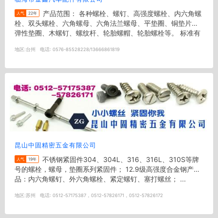
产品范围： 各种螺栓、螺钉、高强度螺栓、内六角螺
人气
22年
栓、双头螺栓、六角螺母、六角法兰螺母、平垫圈、铜垫片、
弹性垫圈、木螺钉、螺纹杆、轮胎螺帽、轮胎螺栓等。 标准有
德制DIN...
地区:
台州
电话:
0576-85528228/13666861819
昆山中固精密五金有限公司
不锈钢紧固件304、304L、316、316L、310S等牌
人气
19年
号的螺栓，螺母，垫圈系列紧固件； 12.9级高强度合金钢产
品：内六角螺钉、外六角螺栓、紧定螺钉、塞打螺丝； ...
地区:
苏州
电话:
0512-57175387，0512-57826171，0512-57826172