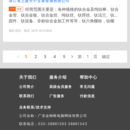
浙江省上虞市中宝泰金属有限公司
经营范围主要是：各种规格的钛合金及纯钛棒、钛合
人气
15年
金管、钛合金板、钛合金丝、纯钛丝、钛焊丝、钛法兰、钛紧
固件、钛设备、非标钛合金加工件等等，钛六角螺栓，钛螺
丝、螺母，垫圈，平垫，弹垫，...
地区:
绍兴
电话:
0575-82121809
1
2
3
4
5
第
页
确定
关于我们
服务介绍
帮助中心
公司简介
高级会员服务
常见问题
联系我们
广告服务
付款信息
业务联系/技术支持
公司名称：广东金蜘蛛电脑网络有限公司
联系电话：020-38861363 38861343