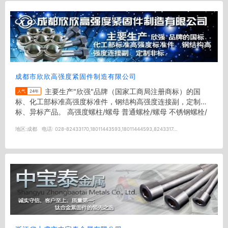
成都市欣欣高强度紧固件制造有限公司
主要生产"欣强"品牌（国家工商局注册商标）的国
人气
24年
标、化工部标准高强度标准件，钢结构高强度连接副，定制非
标、异标产品。 高强度螺柱/螺母 普通螺栓/螺母 不锈钢螺栓/
螺母 来图...
地区:
成都
电话:
028-82433170,18011443593,18011444593,8243317...