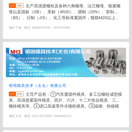
生产高强度螺栓及各种六角螺母、法兰螺母、锁紧螺
人气
19年
母以及国标（GB）、美标（ANSI）、德制（DIN）、英制
（BS）、日制（JIS）、化工等标准紧固件，规格M20以上，
也可根据顾客要求...
地区:
宁波
电话:
18958302519，13757415965
明澔模具技术（太仓）有限公司
主导产品有：①汽车紧固件模具、多工位螺栓成型模
人气
21年
具、高强度紧固件模具、四片、六片、十二片组合模具、三角
螺栓模具等。②进口高速零件冷镦机模具。③温镦、热锻模
具、钨钢拉伸模具、粉末冶金模...
地区:
太仓
电话:
0512-53718507 13962600132