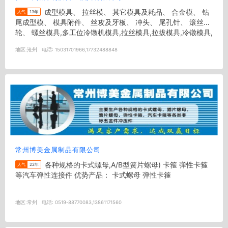
成型模具、 拉丝模、 其它模具及耗品、 合金模、 钻
人气
13年
尾成型模、 模具附件、 丝攻及牙板、 冲头、 尾孔针、 滚丝
轮、 螺丝模具,多工位冷镦机模具,拉丝模具,拉拔模具,冷镦模具,
标准...
地区:
沧州
电话:
15031701966,17732488848
常州博美金属制品有限公司
各种规格的卡式螺母,A/B型簧片螺母) 卡箍 弹性卡箍
人气
22年
等汽车弹性连接件 优势产品： 卡式螺母 弹性卡箍
地区:
常州
电话:
0519-88770083,13861171560