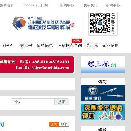
免费注册
English（出口网）
帮助中心
联系我们
帮助中心
金
蜘
蛛
公
众
号
D（FAP）
标准书
招聘信息
识别标志查询
选展器
企业信用
铆钉
搜索
司
人气
16年
螺栓