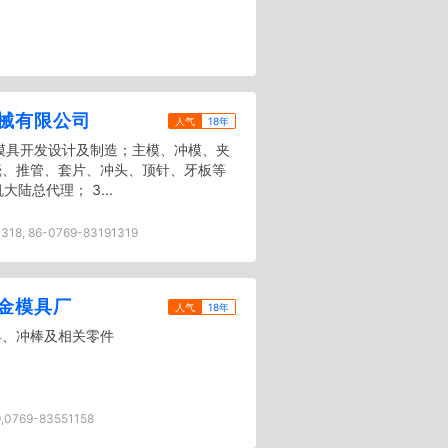
械有限公司
人气
18年
帽模具开发设计及制造；主模、冲模、夹
壳、推管、套片、冲头、顶针、牙板等
陆总代理； 3...
318, 86-0769-83191319
金模具厂
人气
18年
具、冲棒及相关零件
,0769-83551158