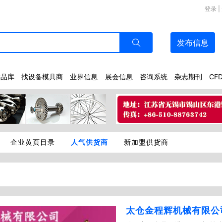
登录
|
发布
信息
样品库
找设备模具商
业界信息
展会信息
咨询系统
杂志期刊
CF
企业黄页目录
人气供货商
新加盟供货商
太仓金程辉机械有限公