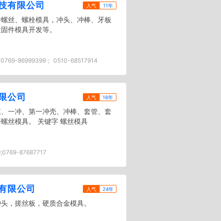
技有限公司
人气
11年
件螺丝、螺栓模具，冲头、冲棒、牙板
紧固件模具开发等。
0769-86999399； 0510-68517914
限公司
人气
16年
模、一冲、第一冲壳、冲棒、套管、套
螺丝模具。 关键字 螺丝模具
;0769-87687717
有限公司
人气
24年
冲头，搓丝板，硬质合金模具。