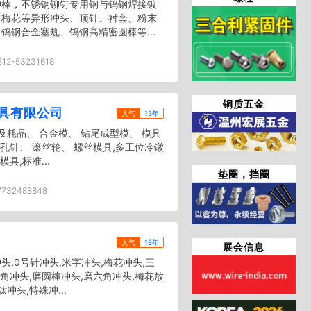
冲棒，不锈钢铆钉专用钢与钨钢焊接镀
，梅花等异形冲头、顶针、衬套、粉末
钨钢合金塞规、钨钢高精密圆棒等...
512-53231618
铜质五金
具有限公司
人气
13年
及耗品、 合金模、 钻尾成型模、 模具
尾孔针、 滚丝轮、 螺丝模具,多工位冷镦
具,标准...
垫圈，挡圈
7732488848
人气
18年
展会信息
,0号针冲头,米字冲头,梅花冲头,三
六角冲头,磨圆棒冲头,磨六角冲头,梅花放
冲头,特殊冲...