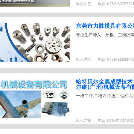
地区:
东莞
电话:
0769-83757581
东莞市力胜模具有限公
专业生产冲头、牙板、主模的
地区:
东莞
电话:
0769-8626376
哈特贝尔金属成型技术
尔維(广州)机械设备有
一模二冲,二模四冲,五工位和
地区:
广州
电话:
020-81734672