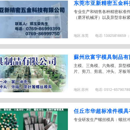
东莞市亚新精密五金科
专业生产和销售各种精密标准
（磨牙机械牙）以及异型非标
地区:
东莞
电话:
13925816659 ；
蘇州欣富宇模具制品有
主模、三角模、六角模、异型
片、剪刀、剪底、冲头、牙板等
地区:
苏州
电话:
0512-65790789
任丘市华超标准件模具
专业研发生产螺丝模具：螺丝