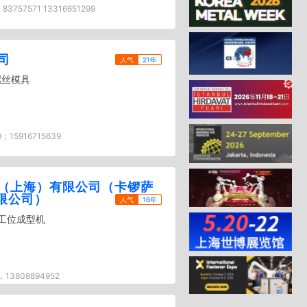
 83757571 13316651299
司
人气
21年
螺丝模具
9；15916715639
（上海）有限公司（卡锣萨
限公司）
人气
16年
六工位成型机
，13808894952