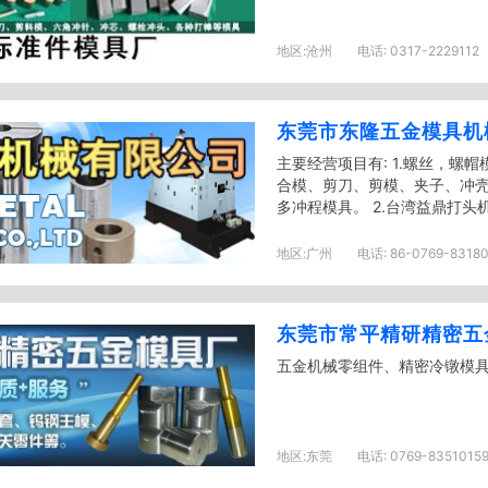
地区:
沧州
电话:
0317-2229112
东莞市东隆五金模具机
主要经营项目有: 1.螺丝，螺
合模、剪刀、剪模、夹子、冲
多冲程模具。 2.台湾益鼎打头机大
地区:
广州
电话:
86-0769-83180
东莞市常平精研精密五
五金机械零组件、精密冷镦模
地区:
东莞
电话:
0769-83510159