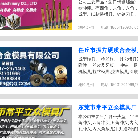
公司主要产品：进口钨钢螺丝
钛冲棒。有四角，六角，八角
成型、IC封装模具、钨钢刀具、
地区:
苏州
电话:
18651126906 0
任丘市振方硬质合金模
成型模具、 拉丝模、 其它模具
附件、 丝攻及牙板、 冲头、 
机模具,拉丝模具,拉拔模具,冷镦模
地区:
沧州
电话:
15031701966,1
东莞市常平立众模具厂
本公司主要生产各种头型十字冲头
角冲头,四角冲头,五角冲头,内
孔冲头,内六角放孔冲头,各种镀钛