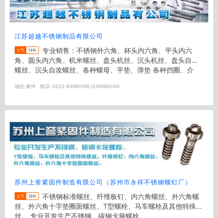
江苏超越不锈钢制品有限公司
专业销售：不锈钢外六角、杯头内六角、平头内六
人气
14年
角、圆头内六角、机米螺丝、盘头机丝、沉头机丝、盘头自攻
螺丝、沉头自攻螺丝、各种螺母、平垫、弹垫 各种挡圈、介
子。（不锈钢SUS、304、...
地区:
泰州
电话:
0523-83980296,15189965745
苏州上誉紧固件制造有限公司（苏州市永祥不锈钢螺钉厂）
不锈钢标准螺丝、纤维板钉、内六角螺丝、外六角螺
人气
16年
丝、外六角十字垫圈面螺丝、T型螺栓、马车螺栓及其他特殊螺
丝。 专业开发生产不锈钢、碳钢卡箍螺栓。