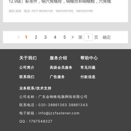
12.9级）标准件，铜六角螺栓，铜螺丝和铜螺帽，六角螺
丝，...
地区:
温州
电话:
0577-86385126、18815097799、18815091166
1
2
3
4
5
第
页
确定
关于我们
服务介绍
帮助中心
公司简介
高级会员服务
常见问题
联系我们
广告服务
付款信息
业务联系/技术支持
公司名称：广东金蜘蛛电脑网络有限公司
联系电话：020-38861363 38861343
电子邮箱：info@jzzfastener.com
QQ：1767548327