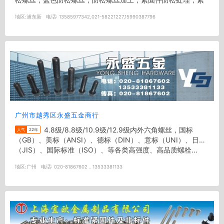
固件镀胶；紧固件涂胶；防...
地区:
浦东新
电话:
13585977342,021-58221227,15990387796
广州市越秀区永盛五金商行
4.8级/8.8级/10.9级/12.9级内外六角螺丝，国标
人气
22年
（GB）、美标（ANSI）、德标（DIN）、意标（UNI）、日标
（JIS）、国际标准（ISO）、等各类高强度、高品质螺栓...
地区:
广州
电话:
020-81867602，13533381133