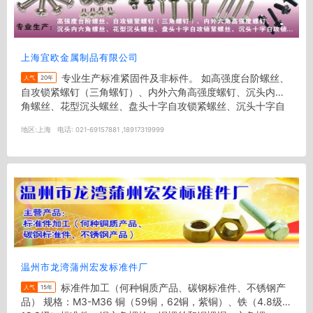
上海宜欧金属制品有限公司
专业生产标准紧固件及非标件。 如高强度台阶螺丝、
人气
20年
自攻锁紧螺钉（三角螺钉）、内外六角高强度螺钉、沉头内六
角螺丝、花型沉头螺丝、盘头十字自攻锁紧螺丝、沉头十字自
攻锁紧螺丝、六角头自攻琐...
地区:
上海
电话:
021-69157881 ,18917319999
温州市龙湾蒲州宏发标准件厂
标准件加工（何种铜质产品、碳钢标准件、不锈钢产
人气
15年
品） 规格：M3-M36 铜（59铜，62铜，紫铜）、铁（4.8级—