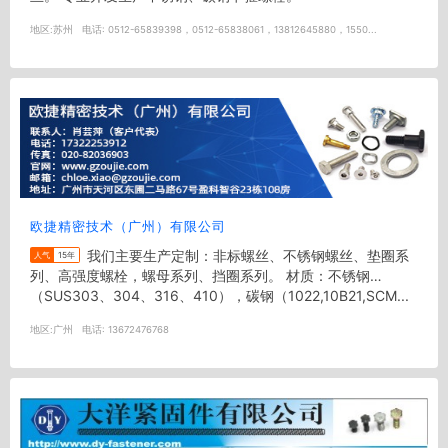
地区:
苏州
电话:
0512-65839398，0512-65838061，13812645880，1550...
欧捷精密技术（广州）有限公司
我们主要生产定制：非标螺丝、不锈钢螺丝、垫圈系
人气
15年
列、高强度螺栓，螺母系列、挡圈系列。 材质：不锈钢
（SUS303、304、316、410），碳钢（1022,10B21,SCM...
地区:
广州
电话:
13672476768