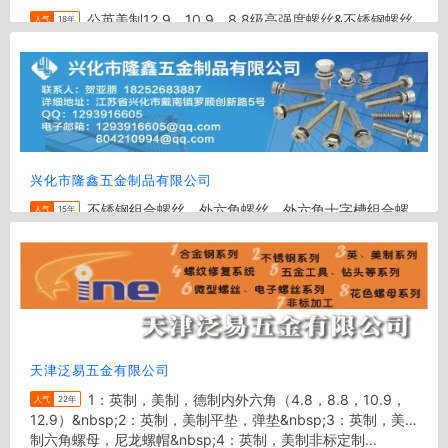
公英美制12.9、10.9、8.8级高强度螺丝&不锈钢螺丝
人气
18年
DIN912/GB70圆柱头内六角螺丝
DIN931~933/GB5782~5783六角头螺栓 DIN7991沉头...
地区:
佛山
电话:
18923191655 0769-8600 4061
兴化市隆鑫五金制品有限公司
不锈钢组合螺丝、外六角螺丝、外六角十字槽组合螺
人气
15年
丝、不锈钢组合螺丝、不锈钢六角螺丝组合件、不锈钢吊环螺
栓、法兰十字槽六角螺钉、内六角冲棒、异形件和非标件
地区:
泰州
电话:
0-13641551787,18252683887
天津泛易五金有限公司
1：英制，美制，德制内外六角（4.8，8.8，10.9，
人气
22年
12.9）&nbsp;2：英制，美制平垫，弹垫&nbsp;3：英制，美
制六角螺母，尼龙螺帽&nbsp;4：英制，美制非标定制...