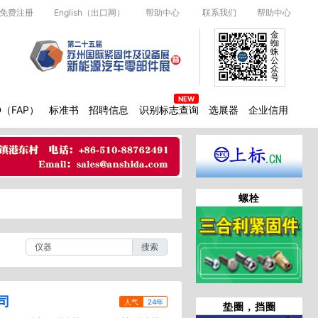
免费注册
English（出口网）
帮助中心
联系我们
帮助中心
金
蜘
蛛
公
众
号
D（FAP）
标准书
招聘信息
识别标志查询
选展器
企业信用
螺栓
搜索
司
人气
24年
垫圈，挡圈