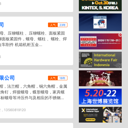
8
司
人气
23年
螺母、压铆螺柱 、压铆螺栓、面板紧固
铆面板紧固件，螺母、螺柱 、螺栓、焊
车削件 机箱机柜五金...
6
限公司
人气
16年
帽，法兰帽，六角帽，铜六角帽，金属
四角钉，焊接螺母，蝶形螺母，家具螺
标螺母等冲压件与及相应的不锈钢...
2，13560819120