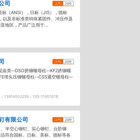
公司
人气
23年
（ANSI），日标（JIS），德标
固件，以及非标准类特殊紧固件、冲压件及
地区，产品广泛用于...
司
人气
23年
花齿类--DSO挤铆螺母柱--KF2挤铆螺
KFE埋头压铆螺母柱--CSS通空螺母柱--
1；13914002255；135-11601078
钉有限公司
人气
23年
/8"）、半空心铆钉、实心铆钉、台阶铆
产品符合国标、日标、美标、德标等各