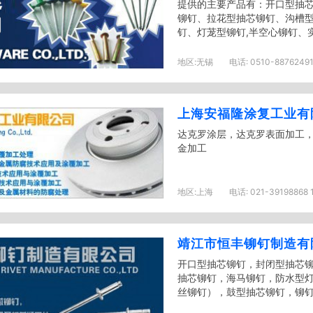
提供的主要产品有：开口型抽
铆钉、拉花型抽芯铆钉、沟槽
钉、灯茏型铆钉,半空心铆钉、实
地区:
无锡
电话:
0510-88762491
上海安福隆涂复工业有
达克罗涂层，达克罗表面加工
金加工
地区:
上海
电话:
021-39198868 
靖江市恒丰铆钉制造有
开口型抽芯铆钉，封闭型抽芯
抽芯铆钉，海马铆钉，防水型
丝铆钉），鼓型抽芯铆钉，铆钉枪