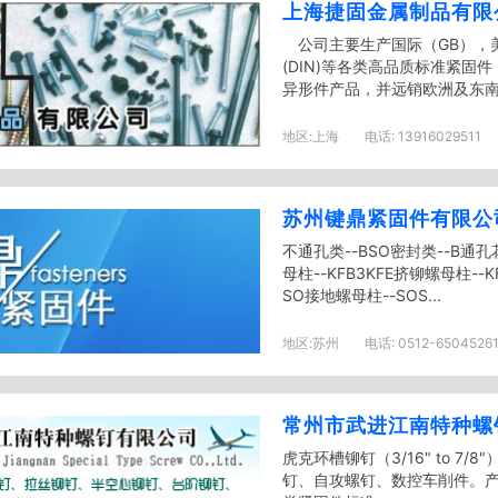
上海捷固金属制品有限
公司主要生产国际（GB），美标
(DIN)等各类高品质标准紧
异形件产品，并远销欧洲及东南亚
地区:
上海
电话:
13916029511
苏州键鼎紧固件有限公
不通孔类--BSO密封类--B通孔
母柱--KFB3KFE挤铆螺母柱--
SO接地螺母柱--SOS...
地区:
苏州
电话:
0512-6504526
常州市武进江南特种螺
虎克环槽铆钉（3/16" to 7
钉、自攻螺钉、数控车削件。