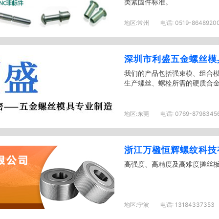
类紧固件标准。
地区:
常州
电话:
0519-8648920
深圳市利盛五金螺丝模
我们的产品包括强束模、组合
生产螺丝、螺栓所需的硬质合
地区:
东莞
电话:
0769-8798345
浙江万楹恒辉螺纹科技
高强度、高精度及高难度搓丝
地区:
宁波
电话:
13184337353