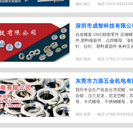
地区:
靖江
电话:
0523-8455238
深圳市成智科技有限公
自攻螺套 CNC精密零件 压铆
件,塑料镶嵌件、点焊螺母、涨
钉、拉钉、塑料紧固件 各种五金
地区:
深圳
电话:
0755-2723205
东莞市力添五金机电有
我司专业生产批发台湾尼帽，K
自锁，法兰尼龙，尼龙岱帽，
母、卡式螺母，不锈钢螺母，非
地区:
东莞
电话:
0769-8109355