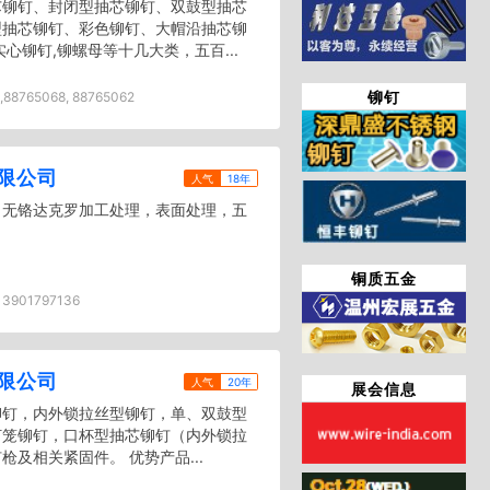
芯铆钉、封闭型抽芯铆钉、双鼓型抽芯
型抽芯铆钉、彩色铆钉、大帽沿抽芯铆
心铆钉,铆螺母等十几大类，五百...
铆钉
,88765068, 88765062
限公司
人气
18年
，无铬达克罗加工处理，表面处理，五
铜质五金
13901797136
限公司
人气
20年
展会信息
铆钉，内外锁拉丝型铆钉，单、双鼓型
灯笼铆钉，口杯型抽芯铆钉（内外锁拉
及相关紧固件。 优势产品...