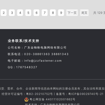
2
3
4
5
6
7
8
9
下一页
尾页
共 129 
业务联系/技术支持
公司名称：广东金蜘蛛电脑网络有限公司
联系电话：020-38861363 38861343
电子邮箱：info@jzzfastener.com
QQ：1767548327
供货、需求、合作、企业新闻等信息由本网站的注册会员发布，其合法性和真
经营许可证编号：粤B2-20210752号丨备案号：
粤ICP备09029740号-21
粤公网安备 44011102001662号
技术支持：广东金蜘蛛电脑网络有限公司