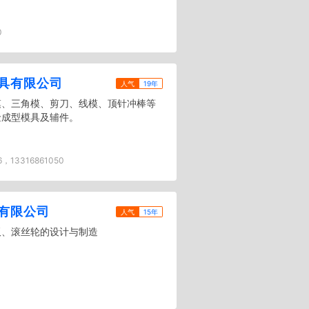
0
具有限公司
人气
19年
模、三角模、剪刀、线模、顶针冲棒等
金成型模具及辅件。
6，13316861050
有限公司
人气
15年
板、滚丝轮的设计与制造