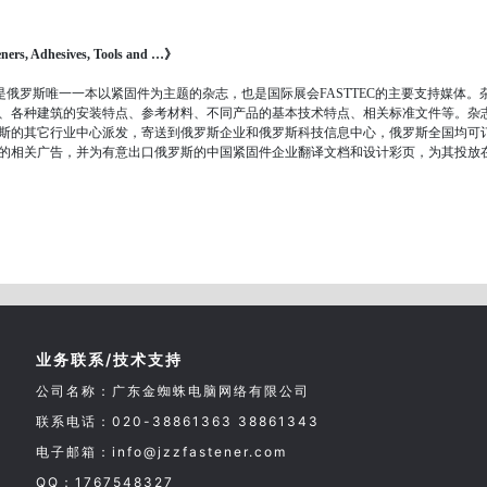
Adhesives, Tools and …》
是俄罗斯唯一一本以紧固件为主题的杂志，也是国际展会FASTTEC的主要支持媒体。杂
、各种建筑的安装特点、参考材料、不同产品的基本技术特点、相关标准文件等。杂
斯的其它行业中心派发，寄送到俄罗斯企业和俄罗斯科技信息中心，俄罗斯全国均可订
的相关广告，并为有意出口俄罗斯的中国紧固件企业翻译文档和设计彩页，为其投放在
业务联系/技术支持
公司名称：广东金蜘蛛电脑网络有限公司
联系电话：020-38861363 38861343
电子邮箱：info@jzzfastener.com
QQ：1767548327