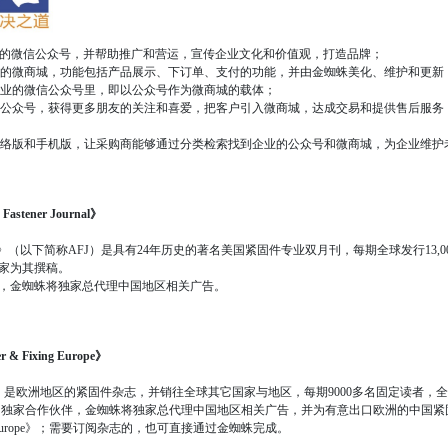
的微信公众号，并帮助推广和营运，宣传企业文化和价值观，打造品牌；
己的微商城，功能包括产品展示、下订单、支付的功能，并由金蜘蛛美化、维护和更新
企业的微信公众号里，即以公众号作为微商城的载体；
己的公众号，获得更多朋友的关注和喜爱，把客户引入微商城，达成交易和提供售后服务
的网络版和手机版，让采购商能够通过分类检索找到企业的公众号和微商城，为企业维护
tener Journal》
 Journal》（以下简称AFJ）是具有24年历史的著名美国紧固件专业双月刊，每期全球发行13,0
家为其撰稿。
，金蜘蛛将独家总代理中国地区相关广告。
Fixing Europe》
g Europe》是欧洲地区的紧固件杂志，并销往全球其它国家与地区，每期9000多名固定读者，全
g Europe》中国独家合作伙伴，金蜘蛛将独家总代理中国地区相关广告，并为有意出口欧洲的
xing Europe》；需要订阅杂志的，也可直接通过金蜘蛛完成。