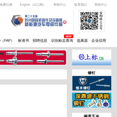
免费注册
English（出口网）
帮助中心
联系我们
帮助中心
金
蜘
蛛
公
众
号
D（FAP）
标准书
招聘信息
识别标志查询
选展器
企业信用
铆钉
铜质五金