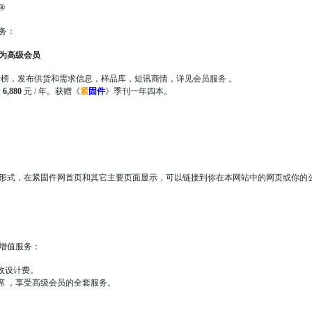
®
务：
级为高级会员
，发布供货和需求信息，样品库，短讯商情，详见
会员服务
。
是
6,880
元 / 年。获赠《
紧
固件
》季刊一年四本。
式，在紧固件网首页和其它主要页面显示，可以链接到你在本网站中的网页或你的
增值服务：
收设计费。
席 ，享受高级会员的全套服务。