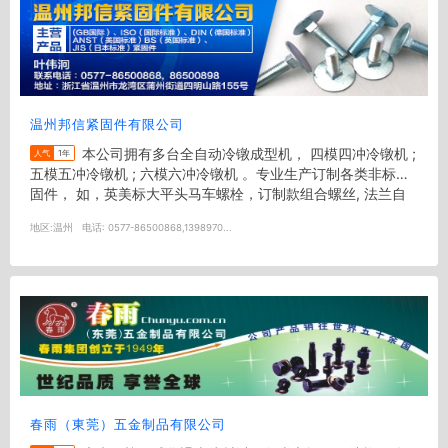
温州邦信紧固件有限公司
本公司拥有多台全自动冷镦成型机， 四模四冲冷镦机 ;
人气
1年
五模五冲冷镦机 ; 六模六冲冷镦机 。专业生产订制各类非标紧
固件， 如，英美标大平头马车螺栓，订制款组合螺丝, 法兰自
攻钉, 花型槽螺钉...
地区:
温州
电话:
0577-86500868,1398970...
春雨（東莞）五金制品有限公司