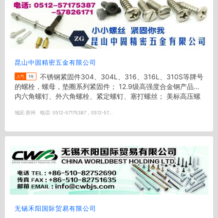
昆山中固精密五金有限公司
不锈钢紧固件304、304L、316、316L、310S等牌号
人气
1年
的螺栓，螺母，垫圈系列紧固件； 12.9级高强度合金钢产品：
内六角螺钉、外六角螺栓、紧定螺钉、塞打螺丝； 美标高压螺
栓：AST...
地区:
苏州
电话:
0512-57175387，0512-57...
无锡禾阳国际贸易有限公司