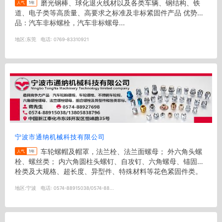
磨光钢棒、球化退火线材以及各类车辆、钢结构、铁
人气
1年
道、电子类等高质量、高要求之标准及非标紧固件产品 优势产
品：汽车非标螺栓，汽车非标螺母...
地区:
东莞
电话:
0769-83310921
宁波市通纳机械科技有限公司
车轮螺帽及帽罩，法兰栓、法兰面螺母； 外六角头螺
人气
1年
栓、螺丝类； 内六角圆柱头螺钉、自攻钉、六角螺母、锚固螺
栓类及大规格、超长度、异型件、特殊材料等花色紧固件类。
德制DIN、英制BS、美制AN...
地区:
宁波
电话:
0574-88915038/0574-88...