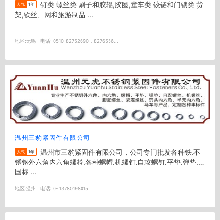
钉类 螺丝类 刷子和胶辊,胶圈,童车类 铰链和门锁类 货
人气
1年
架,铁丝、网和旅游制品 ...
地区:
无锡
电话:
0510-82752690，8276556...
温州三豹紧固件有限公司
温州市三豹紧固件有限公司，公司专门批发各种铁.不
人气
1年
锈钢外六角内六角螺栓.各种螺帽.机螺钉.自攻螺钉.平垫.弹垫.等
国标 ...
地区:
温州
电话:
0- 13780198015