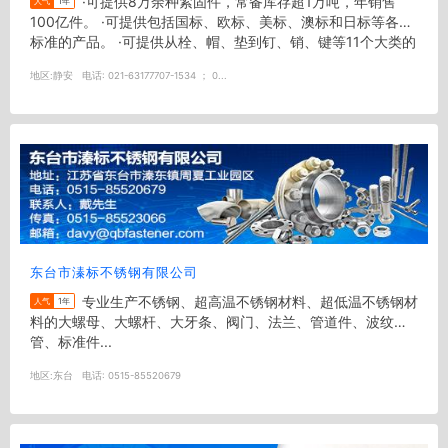
·可提供8万余种紧固件，常备库存超1万吨，年销售
人气
1年
100亿件。 ·可提供包括国标、欧标、美标、澳标和日标等各类
标准的产品。 ·可提供从栓、帽、垫到钉、销、键等11个大类的
紧固件产品。 ·可提...
地区:
静安
电话:
021-63177707-1534 ； 0...
东台市溱标不锈钢有限公司
专业生产不锈钢、超高温不锈钢材料、超低温不锈钢材
人气
1年
料的大螺母、大螺杆、大牙条、阀门、法兰、管道件、波纹
管、标准件...
地区:
东台
电话:
0515-85520679