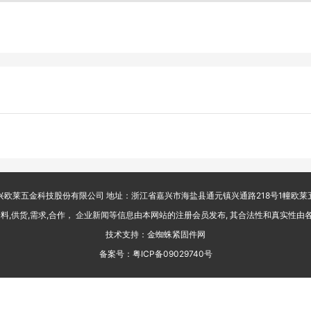
兴欧莱五金科技股份有限公司 地址：浙江省嘉兴市海盐县通元镇兴通路218号1幢欧莱
料,供货,需求,合作， 企业新闻等信息由本网站的注册会员发布, 其合法性和真实性
技术支持：金蜘蛛紧固件网
备案号：
粤ICP备09029740号