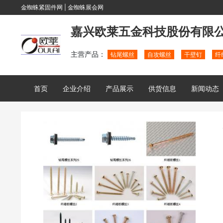
金蜘蛛紧固件网
|
金蜘蛛展会网
嘉兴欧莱五金科技股份有限
主营产品：
钻尾螺丝
自攻螺丝
干壁钉
纤
首页
企业介绍
产品展示
供货信息
新闻动态