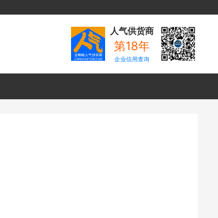
人气供货商
第18年
企业信用查询