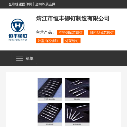
金蜘蛛紧固件网
|
金蜘蛛展会网
靖江市恒丰铆钉制造有限公司
主营产品：
不锈钢抽芯铆钉
封闭型抽芯铆钉
鼓型抽芯铆钉
灯笼铆钉
菜单