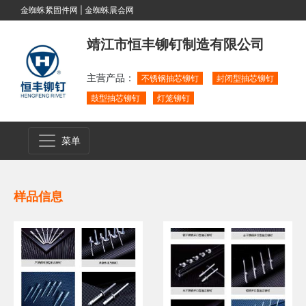
金蜘蛛紧固件网
|
金蜘蛛展会网
靖江市恒丰铆钉制造有限公司
主营产品：
不锈钢抽芯铆钉
封闭型抽芯铆钉
鼓型抽芯铆钉
灯笼铆钉
菜单
样品信息