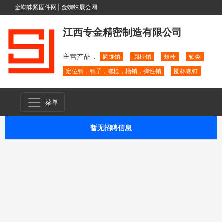
金蜘蛛紧固件网
|
金蜘蛛展会网
江西专金精密制造有限公司
主营产品：
圆锥销
圆柱销
螺栓
轴类
定位销，销子，螺栓，槽销，弹性销
圆杯螺钉
菜单
暂无招聘信息