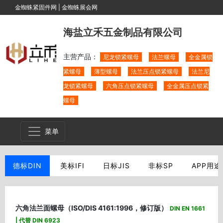
金蜘蛛紧固件网
|
金蜘蛛展会网
海盐立禾五金制品有限公司
主营产品：
尼龙锁紧螺母
法兰螺母
全金属锁
紧螺母
薄型螺母
法兰压点锁紧螺母
法兰尼
龙锁紧螺母
六角压点锁紧螺母
全金属压点锁紧
螺母
菜单
德标DIN
美标IFI
日标JIS
非标SP
APP用途
六角法兰面螺母（ISO/DIS 4161:1996，修订版）
DIN EN 1661
| 代替 DIN 6923