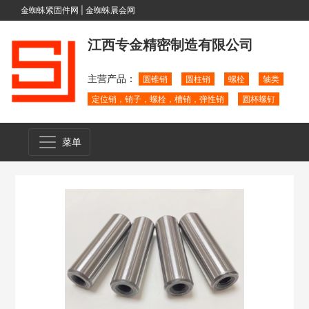
金蜘蛛紧固件网
|
金蜘蛛展会网
江西专金精密制造有限公司
主营产品：
圆锥销
圆柱销
螺栓
轴类
定位销，销子，螺栓，槽销，弹性销
圆杯螺钉
菜单