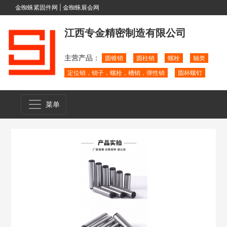
金蜘蛛紧固件网
|
金蜘蛛展会网
江西专金精密制造有限公司
主营产品：
圆锥销
圆柱销
螺栓
轴类
定位销，销子，螺栓，槽销，弹性销
圆杯螺钉
菜单