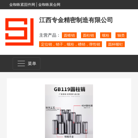
金蜘蛛紧固件网
|
金蜘蛛展会网
江西专金精密制造有限公司
主营产品：
圆锥销
圆柱销
螺栓
轴类
定位销，销子，螺栓，槽销，弹性销
圆杯螺钉
菜单