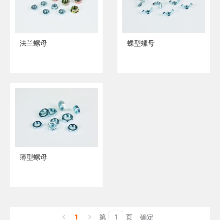
法兰螺母
蝶型螺母
薄型螺母
1
第
页
确定