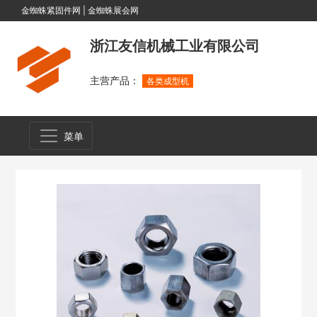
金蜘蛛紧固件网
|
金蜘蛛展会网
浙江友信机械工业有限公司
主营产品：
各类成型机
菜单