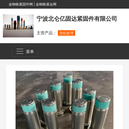
金蜘蛛紧固件网
|
金蜘蛛展会网
宁波北仑亿固达紧固件有限公司
主营产品：
防松处理
菜单