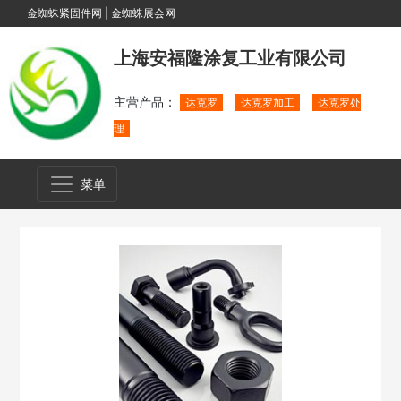
金蜘蛛紧固件网
|
金蜘蛛展会网
上海安福隆涂复工业有限公司
主营产品：
达克罗
达克罗加工
达克罗处
理
菜单