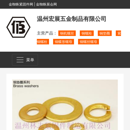
金蜘蛛紧固件网
|
金蜘蛛展会网
温州宏展五金制品有限公司
主营产品：
铜机螺丝
铜螺栓
铜垫圈
紫
铜螺栓
铜蝶形螺母
铜螺丝螺母
菜单