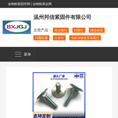
金蜘蛛紧固件网
|
金蜘蛛展会网
温州邦信紧固件有限公司
主营产品：
组合螺丝
机螺钉
螺栓螺母
挡圈垫圈
自攻钉
非标冷镦类异形螺丝
菜单