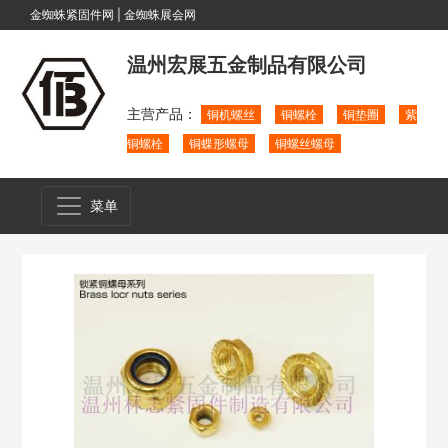
金蜘蛛紧固件网
|
金蜘蛛展会网
温州宏展五金制品有限公司
主营产品：
铜机螺丝
铜螺栓
铜垫圈
紫
铜螺栓
铜蝶形螺母
铜螺丝螺母
菜单