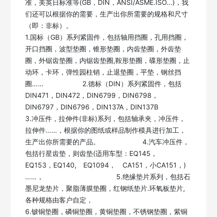
准，美英日标准等(GB，DIN，ANSI/ASME.ISO...)，我
们还可以根据你的需要，生产出你所需要的规格和尺寸
（即：非标）。                                                                    
1.国标（GB）系列紧固件，包括轴用挡圈，孔用挡圈，
开口挡圈，波型垫圈，锥形垫圈，内齿垫圈，外齿垫
圈，外锯齿垫圈，内锯齿垫圈,鞍形垫圈，碟形垫圈，止
动环，卡环，弹性园柱销，止退垫圈，平垫，钢丝挡
圈……                    2.德标（DIN）系列紧固件，包括
DIN471，DIN472，DIN6799，DIN6798，
DIN6797，DIN6796，DIN137A，DIN137B                                            
3.冲压件，拉伸件(非标)系列，包括轴承夹，冲压件，
拉伸件……，根据你的图纸或样品制作模具进行加工，
生产出你所需要的产品。                      4.汽车冲压件，
包括行星齿垫，则齿垫(适用车型：EQ145，　
EQ153，EQ140,　EQ1094，　CA151，小CA151，)
……，　                                  5.绝缘垫片系列，包括石
墨尼龙垫片，聚脂薄膜垫圈，红钢纸垫片.环氧板垫片,
各种规格由客户自定，                                                 
6.铍铜垫圈，磷铜垫圈，黄铜垫圈，不锈钢垫圈，紫铜