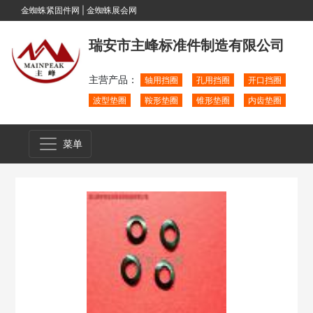
金蜘蛛紧固件网
|
金蜘蛛展会网
瑞安市主峰标准件制造有限公司
主营产品：
轴用挡圈
孔用挡圈
开口挡圈
波型垫圈
鞍形垫圈
锥形垫圈
内齿垫圈
菜单