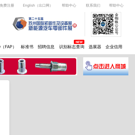
免费注册
English（出口网）
帮助中心
联系我们
帮助中心
金
蜘
蛛
公
众
号
D（FAP）
标准书
招聘信息
识别标志查询
选展器
企业信用