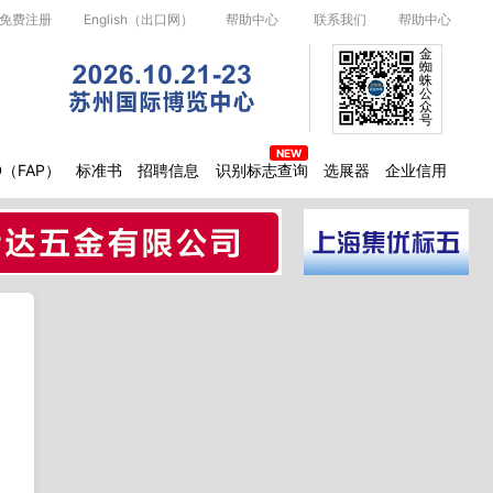
免费注册
English（出口网）
帮助中心
联系我们
帮助中心
金
蜘
蛛
公
众
号
D（FAP）
标准书
招聘信息
识别标志查询
选展器
企业信用