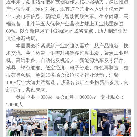
近年来，湖北始终把科技创新作为核心驱动力，深度推进
产业转型和国际化对标，现有
17个营业收入过千亿元产
业，光电子信息、新能源与智能网联汽车、生命健康、高
端装备、北斗等五大优势产业营收占规上工业比重超过
60%。以创新撑起了中部崛起的战略支点，助力制造业发
展迎来新格局。
本届展会将紧跟新产业的迫切需求，从产品推新、技
术交流、圈子构建、供需对接等多维度出发，聚焦工业母
机、高端装备、自动化及机器人、新能源汽车及零部件、
模具、绿色船舶、低空经济、电子智造、绿色再制造、嘉
技荟等领域，筹划
30多场会议论坛及行业活动，汇聚
100+行业大咖共话智造，诚邀各参展企业携新品参展，向
新而行，共创未来。
参展企业：
8
00
家
展会面积：
8
0000
㎡
专业观众：
5
0000
人