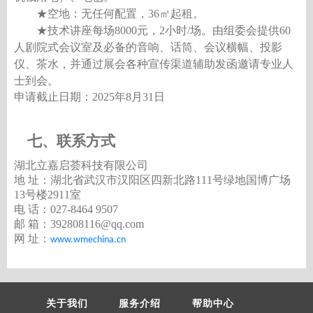
★空地：无任何配置，36㎡起租。
★技术讲座每场8000元，2小时/场。由组委会提供60
人剧院式会议室及必备的音响、话筒、会议横幅、投影
仪、茶水，并通过展会各种宣传渠道辅助发函邀请专业人
士到会。
申请截止日期：
202
5
年
8
月
31日
七、联系方式
湖北立嘉启荟科技有限公司
地
址：湖北省武汉市汉阳区四新北路
111号绿地国博广场
13
号楼
2
911
室
电
话：
027-8464 9507
邮
箱：
392808116@qq.com
网
址：
www.wmechina.cn
关于我们
服务介绍
帮助中心