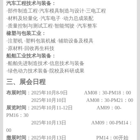
汽车工程技术与装备：
·部件制造工程·汽车模具制造与设计·三电工程
·材料及轻量化 ·汽车电子 ·动力总成装配
·质量控制与测试工程·智能驾驶 ·汽车整车
橡塑与包装工业：
·注塑机 ·塑料包装机械 ·辅助设备及模具
·原材料·回收再生科技
船舶工业技术与装备：
·船舶先进制造技术·信息技术与装备
·绿色动力技术装备·院校及科研成果
三、展会日程
布展时间
：
202
5
年
1
0
月
8
-9
日
AM08：30-PM18：00
202
5
年
10
月
10
日
AM08：30-PM21：00
展览时间
：
202
5
年
10
月
11
-12
日
AM09：00-
PM16：30
202
5
年
10
月
13
日
AM09：00-PM14：
00
撤展时间
：
202
5
年
10
月
1
3
日
PM14：00开始