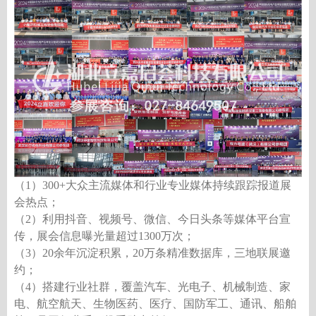
（
1）3
00+
大众主流媒体和行业专业媒体持续跟踪报道展
会热点；
（
2）利用抖音、视频号、微信、今日头条等媒体平台宣
传，展会信息曝光量超过1
300
万次；
（
3）
20
余年沉淀积累，
20
万条精准数据库，三地联展邀
约；
（
4）搭建行业社群，覆盖汽车、光电子、机械制造、家
电、航空航天、生物医药、医疗、国防军工、通讯、船舶