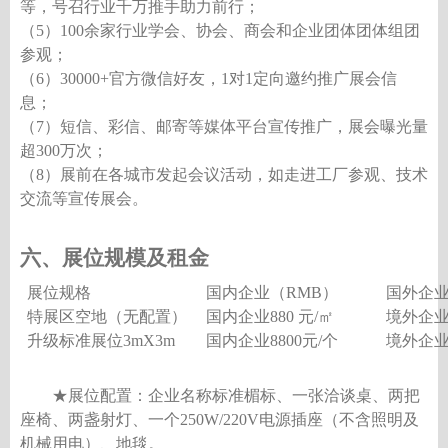
等，号召行业千万推手助力前行；
（
5）1
00
余家行业学会、协会、商会和企业团体团体组团
参观；
（
6）3
0000+
官方微信好友，
1对1定向邀约推广展会信
息；
（
7）短信、彩信、邮寄等媒体平台宣传推广，展会曝光量
超3
00
万次；
（
8
）展前在各城市发起会议活动，如走进工厂参观、技术
交流等宣传展会。
六、展位规模及租金
展位规格
国内企业（
RMB）
国外企
特展区空地（无配置）
国内企业
880 元/㎡
境外企
升级标准展位
3mX3m
国内企业
8800元/个
境外企
★展位配置：企业名称标准楣标、一张洽谈桌、两把
座椅、两盏射灯、一个250W/220V电源插座（不含照明及
机械用电）、地毯。