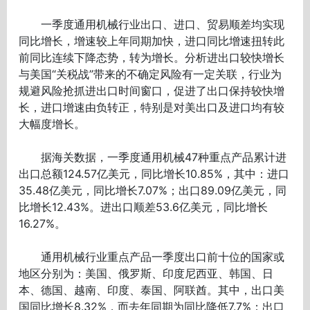
一季度通用机械行业出口、进口、贸易顺差均实现
同比增长，增速较上年同期加快，进口同比增速扭转此
前同比连续下降态势，转为增长。分析进出口较快增长
与美国“关税战”带来的不确定风险有一定关联，行业为
规避风险抢抓进出口时间窗口，促进了出口保持较快增
长，进口增速由负转正，特别是对美出口及进口均有较
大幅度增长。
据海关数据，一季度通用机械47种重点产品累计进
出口总额124.57亿美元，同比增长10.85%，其中：进口
35.48亿美元，同比增长7.07%；出口89.09亿美元，同
比增长12.43%。进出口顺差53.6亿美元，同比增长
16.27%。
通用机械行业重点产品一季度出口前十位的国家或
地区分别为：美国、俄罗斯、印度尼西亚、韩国、日
本、德国、越南、印度、泰国、阿联酋。其中，出口美
国同比增长8.32%，而去年同期为同比降低7.7%；出口