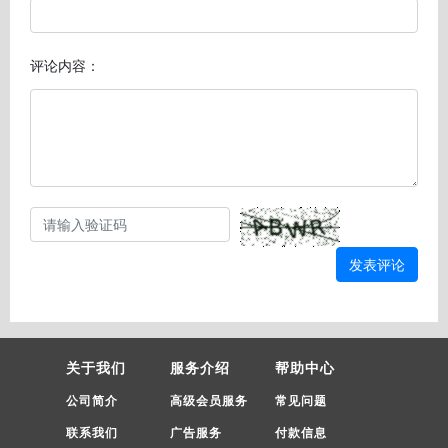
评论内容：
发表评论
关于我们
服务介绍
帮助中心
公司简介
高级会员服务
常见问题
联系我们
广告服务
付款信息