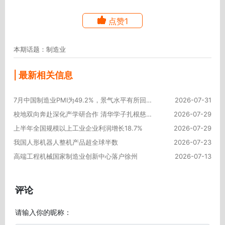
点赞1
本期话题：制造业
| 最新相关信息
7月中国制造业PMI为49.2%，景气水平有所回落
2026-07-31
校地双向奔赴深化产学研合作 清华学子扎根慈溪制造车间锤炼本领
2026-07-29
上半年全国规模以上工业企业利润增长18.7%
2026-07-29
我国人形机器人整机产品超全球半数
2026-07-23
高端工程机械国家制造业创新中心落户徐州
2026-07-13
评论
请输入你的昵称：