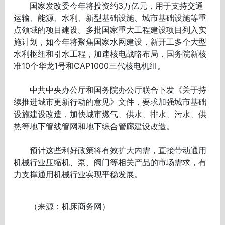
国家发改委今年将投资约3万亿元，用于支持交通
运输、能源、水利、新型基础设施、城市基础设施等重
点领域的项目建设。多批国家重大工程建设项目列入实
施计划，如今年将聚焦国家水网建设，新开工多个大型
水利枢纽和引水工程，加速核电战略布局，国务院新核
准10个华龙1号和CAP1000三代核电机组。
中共中央办公厅和国务院办公厅联合下发《关于持
续推进城市更新行动的意见》文件，要求加强城市基础
设施建设改造，加快城市燃气、供水、排水、污水、供
热等地下管线管网和地下综合管廊建设改造。
预计这些利好政策将有效扩大内需，直接带动通用
机械行业压缩机、泵、阀门等相关产品的市场需求，有
力支撑通用机械行业实现平稳发展。
（来源：机床商务网）