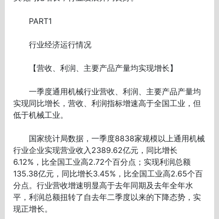
PART1
行业经济运行情况
【营收、利润、主要产品产量均实现增长】
一季度通用机械行业营收、利润、主要产品产量均
实现同比增长，营收、利润指标增速高于全国工业，但
低于机械工业。
国家统计局数据，一季度8838家规模以上通用机械
行业企业实现营业收入2389.62亿元，同比增长
6.12%，比全国工业高2.72个百分点；实现利润总额
135.38亿元，同比增长3.45%，比全国工业高2.65个百
分点。行业营收增速明显高于去年同期及去年全年水
平，利润总额扭转了自去年二季度以来的下降态势，实
现正增长。