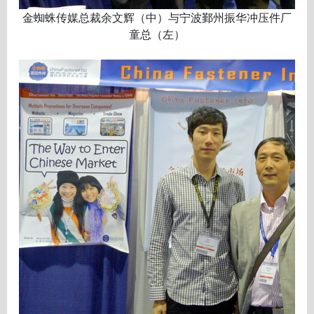
金蜘蛛传媒总裁余文辉（中）与宁波鄞州振华冲压件厂
童总（左）