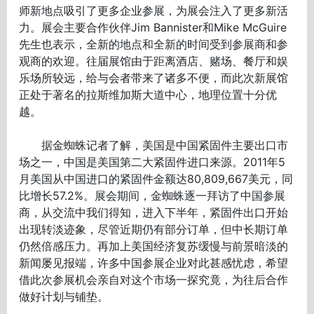
师新地点吸引了更多企业参展，为展会注入了更多新活
力。展会主要合作伙伴Jim Bannister和Mike McGuire
先生也表示，全新的地点和全新的时间受到参展商和参
观商的欢迎。往届展馆由于距离酒店、赌场、餐厅和娱
乐场所较远，给与会者带来了诸多不便，而此次新展馆
正处于著名的拉斯维加斯大道中心，地理位置十分优
越。
据金蜘蛛记者了解，美国是中国紧固件主要出口市
场之一，中国是美国第二大紧固件进口来源。2011年5
月美国从中国进口的紧固件金额达80,809,667美元，同
比增长57.2%。展会期间，金蜘蛛逐一拜访了中国参展
商，从交流中我们得知，进入下半年，紧固件出口开始
出现转淡迹象，尽管近期仍有部分订单，但中长期订单
仍然倍感压力。再加上美国经济复苏缓慢与前景暗淡的
新闻屡见报端，许多中国参展企业对此甚感忧虑，希望
借此次参展机会亲自对这个市场一探究竟，为往后合作
做好计划与铺垫。