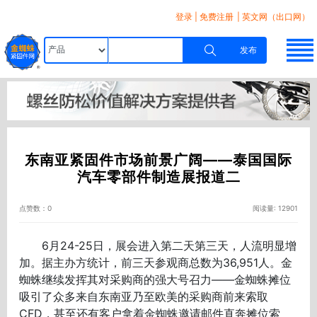
登录
|
免费注册
| 英文网（出口网）
发布
东南亚紧固件市场前景广阔——泰国国际
汽车零部件制造展报道二
点赞数：0
阅读量: 12901
6月24-25日，展会进入第二天第三天，人流明显增
加。据主办方统计，前三天参观商总数为36,951人。金
蜘蛛继续发挥其对采购商的强大号召力――金蜘蛛摊位
吸引了众多来自东南亚乃至欧美的采购商前来索取
CFD，甚至还有客户拿着金蜘蛛邀请邮件直奔摊位索