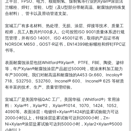
上平台、FPSO、电力、核能制氢、煤制氢等行业的Xylan®涂层法
兰螺栓、焊钉、管鞋、U型（及U型部分带耐高温、耐腐蚀的特殊复
合材料）、管卡以及滑动管道支架。

宣城工厂有多名材料、热处理、无损、涂层、焊接等技术、质量工
程师，员工人数共约100多人。公司按照ISO 9001质量体系进行规
范管理，并有ISO 14001、ISO 45001证书，取得的产品证书有
NORSOK M650，GOST-R证书，EN14399欧标螺栓和焊钉FPC证
书等。

表面耐腐蚀涂层包括Whitford®Xylan®、PTFE、FBE、陶瓷、渗锌
等，年产Xylan®耐腐蚀涂层产品超过5000吨，喷涂来料加工能力
年产3000吨。我们对耐高温和耐腐蚀的A453 Gr.660、Incoloy® 
718、S32750、S32760、Inconel® 600、 Inconel® 625 等材质
有丰富的技术、生产、质量管理经验。

宣城工厂是美国华福QAC 工厂。美国华福（Whitford®）常用涂
料： Xylar®1，Xylar®2， Xylan®1014、1070、1424、1052、
4090等。表面涂层：电镀锌+Xylan®1424的盐雾试验能力可达
2000小时以上，锌镍涂层盐雾试验可达到2000小时，Zn-
Ni+Xylan®涂层盐雾试验可达到5000小时，Xylar2+Xylan®5000
小时以上 