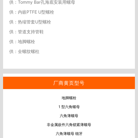
供：Tommy Bar孔海底安装用螺母
供：内嵌PTFE U型螺栓
供：热缩管套U型螺栓
供：管道支持管鞋
供：地脚螺栓
供：全螺纹螺柱
厂商黄页型号
地脚螺栓
1 型六角螺母
六角薄螺母
非金属嵌件六角锁紧薄螺母
六角薄螺母 细牙